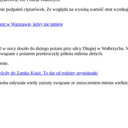
lecenie podpaleń ciężarówek. Ze względu na wysoką wartość strat wyn
t w Warszawie, który nie istnieje
0 w nocy doszło do dużego pożaru przy ulicy Długiej w Wałbrzychu. W
związane z pożarem przekroczyły półtora miliona złotych.
enie.
róciły do Zamku Książ. To dar od rodziny arystokratki
ba usłyszała wtedy zarzuty związane ze zniszczeniem mienia wielkiej