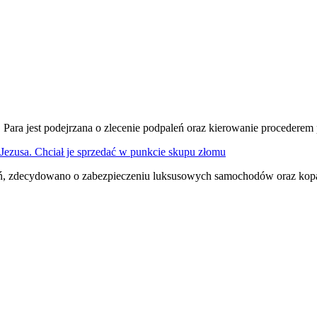
. Para jest podejrzana o zlecenie podpaleń oraz kierowanie procederem
Jezusa. Chciał je sprzedać w punkcie skupu złomu
ń, zdecydowano o zabezpieczeniu luksusowych samochodów oraz kopa