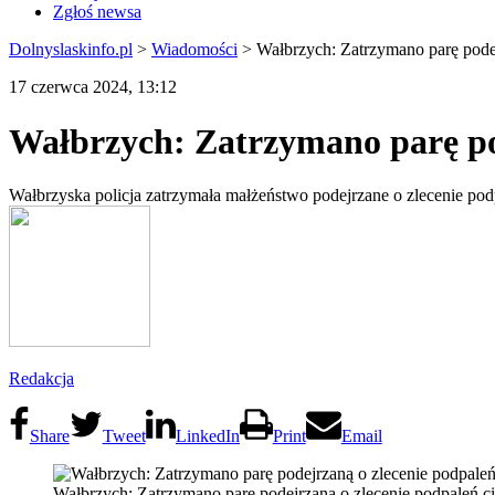
Zgłoś newsa
Dolnyslaskinfo.pl
>
Wiadomości
>
Wałbrzych: Zatrzymano parę pode
17 czerwca 2024, 13:12
Wałbrzych: Zatrzymano parę po
Wałbrzyska policja zatrzymała małżeństwo podejrzane o zlecenie pod
Redakcja
Share
Tweet
LinkedIn
Print
Email
Wałbrzych: Zatrzymano parę podejrzaną o zlecenie podpaleń ci