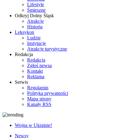
Lifestyle
Śmieszne
Odkryj Dolny Śląsk
Atrakcje
Historia
Leksykon
Ludzie
Instytucje
Atrakcje turystyczne
Redakcja
Redakcja
Zgłoś newsa
Kontakt
Reklama
Serwis
Regulamin
Polityka prywatności
Mapa strony
Kanały RSS
Wojna w Ukrainie!
Newsy