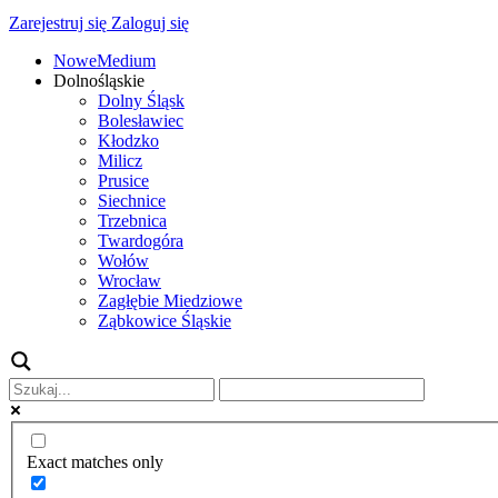
Zarejestruj się
Zaloguj się
NoweMedium
Dolnośląskie
Dolny Śląsk
Bolesławiec
Kłodzko
Milicz
Prusice
Siechnice
Trzebnica
Twardogóra
Wołów
Wrocław
Zagłębie Miedziowe
Ząbkowice Śląskie
Exact matches only