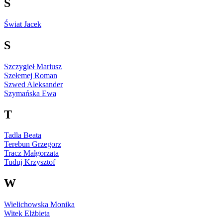
Ś
Świat Jacek
S
Szczygieł Mariusz
Szełemej Roman
Szwed Aleksander
Szymańska Ewa
T
Tadla Beata
Terebun Grzegorz
Tracz Małgorzata
Tuduj Krzysztof
W
Wielichowska Monika
Witek Elżbieta