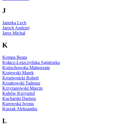
J
Janerka Lech
Jaroch Andrzej
Jaros Michał
K
Kempa Beata
Kołacz-Leszczyńska Agnieszka
Kożuchowska Małgorzata
Krajewski Marek
Kropiwnicki Robert
Krzakowski Tadeusz
Krzyżanowski Marcin
Kubów Krzysztof
Kucharski Dariusz
Kurowska Iwona
Kurzak Aleksandra
L