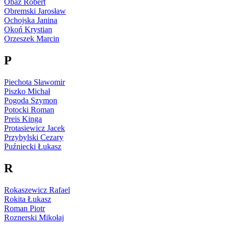
Obaz Robert
Obremski Jarosław
Ochojska Janina
Okoń Krystian
Orzeszek Marcin
P
Piechota Sławomir
Piszko Michał
Pogoda Szymon
Potocki Roman
Preis Kinga
Protasiewicz Jacek
Przybylski Cezary
Puźniecki Łukasz
R
Rokaszewicz Rafael
Rokita Łukasz
Roman Piotr
Roznerski Mikołaj