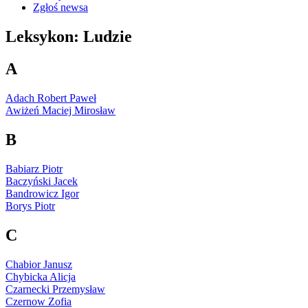
Zgłoś newsa
Leksykon: Ludzie
A
Adach Robert Paweł
Awiżeń Maciej Mirosław
B
Babiarz Piotr
Baczyński Jacek
Bandrowicz Igor
Borys Piotr
C
Chabior Janusz
Chybicka Alicja
Czarnecki Przemysław
Czernow Zofia