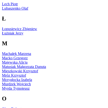
Lech Piotr
Lubaszenko Olaf
Ł
Łopusiewicz Zbigniew
Łużniak Jerzy
M
Machałek Marzena
Macko Grzegorz
Majewska Alicja
Matusiak Małgorzata Danuta
Mieszkowski Krzysztof
Mróz Krzysztof
Mrzygłocka Izabela
Murdzek Wojciech
Myrda Tymoteusz
O