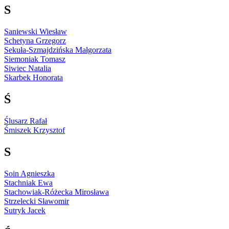
S
Saniewski Wiesław
Schetyna Grzegorz
Sekuła-Szmajdzińska Małgorzata
Siemoniak Tomasz
Siwiec Natalia
Skarbek Honorata
Ś
Ślusarz Rafał
Śmiszek Krzysztof
S
Soin Agnieszka
Stachniak Ewa
Stachowiak-Różecka Mirosława
Strzelecki Sławomir
Sutryk Jacek