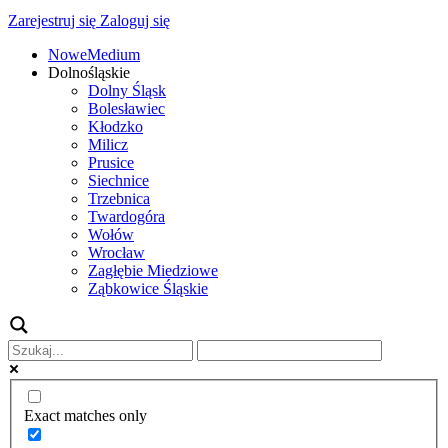
Zarejestruj się
Zaloguj się
NoweMedium
Dolnośląskie
Dolny Śląsk
Bolesławiec
Kłodzko
Milicz
Prusice
Siechnice
Trzebnica
Twardogóra
Wołów
Wrocław
Zagłębie Miedziowe
Ząbkowice Śląskie
Exact matches only