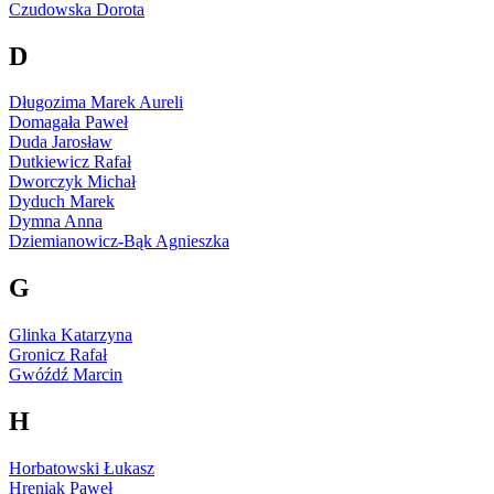
Czudowska Dorota
D
Długozima Marek Aureli
Domagała Paweł
Duda Jarosław
Dutkiewicz Rafał
Dworczyk Michał
Dyduch Marek
Dymna Anna
Dziemianowicz-Bąk Agnieszka
G
Glinka Katarzyna
Gronicz Rafał
Gwóźdź Marcin
H
Horbatowski Łukasz
Hreniak Paweł