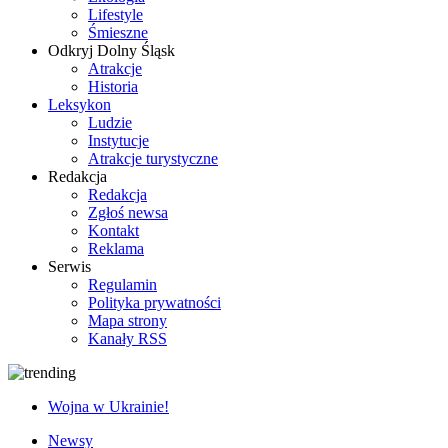
Lifestyle
Śmieszne
Odkryj Dolny Śląsk
Atrakcje
Historia
Leksykon
Ludzie
Instytucje
Atrakcje turystyczne
Redakcja
Redakcja
Zgłoś newsa
Kontakt
Reklama
Serwis
Regulamin
Polityka prywatności
Mapa strony
Kanały RSS
Wojna w Ukrainie!
Newsy