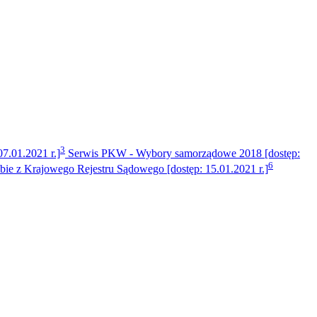
3
.01.2021 r.]
Serwis PKW - Wybory samorządowe 2018 [dostęp:
6
bie z Krajowego Rejestru Sądowego [dostęp: 15.01.2021 r.]