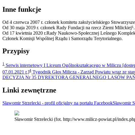
Inne funkcje
Od 4 czerwca 2007 r. członek komitetu założycielskiego Stowarzysze
Od 30 maja 2019 r. członek Rady Fundacji na rzecz Ziemi Milickiej⁵
​.
Od 17 kwietnia 2020 r.Rady Naukowo-Społecznej Leśnego Komplek
Członek Komisji Wspólnej Rządu i Samorządu Terytorialnego.
Przypisy
1
Serwis internetowy I Liceum Ogólnokształcącego w Miliczu [dostęp
4
07.01.2021 r.]
Tygodnik Głos Milicza - Zarząd Powiatu wraz ze sta
DECYZJA Nr 35 DYREKTORA GENERALNEGO LASÓW PAŃSTWOWYCH
Linki zewnętrzne
Sławomir Strzelecki - profil oficjalny na portalu Facebook
Sławomir St
Sławomir Strzelecki (fot. http://www.milicz-powiat.pl/inde