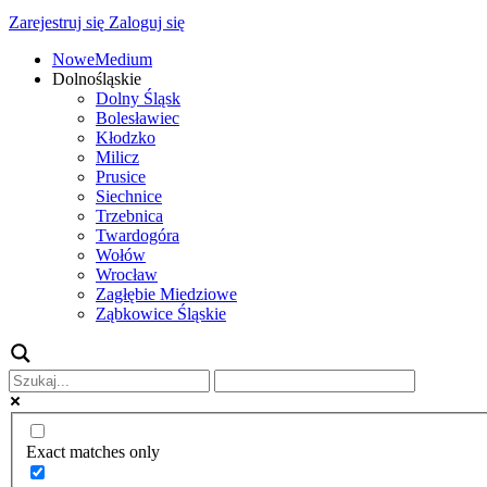
Zarejestruj się
Zaloguj się
NoweMedium
Dolnośląskie
Dolny Śląsk
Bolesławiec
Kłodzko
Milicz
Prusice
Siechnice
Trzebnica
Twardogóra
Wołów
Wrocław
Zagłębie Miedziowe
Ząbkowice Śląskie
Exact matches only