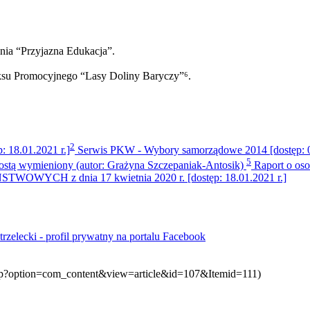
nia “Przyjazna Edukacja”.
su Promocyjnego “Lasy Doliny Baryczy”⁶.
2
: 18.01.2021 r.]
Serwis PKW - Wybory samorządowe 2014 [dostęp: 07
5
rostą wymieniony (autor: Grażyna Szczepaniak-Antosik)
Raport o oso
 z dnia 17 kwietnia 2020 r. [dostęp: 18.01.2021 r.]
rzelecki - profil prywatny na portalu Facebook
x.php?option=com_content&view=article&id=107&Itemid=111)