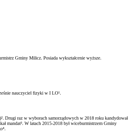
burmistrz Gminy Milicz. Posiada wykształcenie wyższe.
śnie nauczyciel fizyki w I LO¹.
u)². Drugi raz w wyborach samorządowych w 2018 roku kandydował
kał mandat³.
​W latach 2015-2018 był wiceburmistrzem Gminy
go⁴.