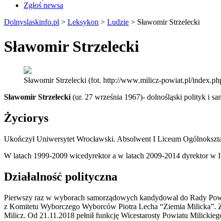
Zgłoś newsa
Dolnyslaskinfo.pl
>
Leksykon
>
Ludzie
>
Sławomir Strzelecki
Sławomir Strzelecki
Sławomir Strzelecki (fot. http://www.milicz-powiat.pl/inde
Sławomir Strzelecki
(ur. 27 września 1967)- dolnośląski polityk i 
Życiorys
Ukończył Uniwersytet Wrocławski. Absolwent
I Liceum Ogólnokszta
W latach 1999-2009 wicedyrektor a w latach 2009-2014 dyrektor w I
Działalność polityczna
Pierwszy raz w wyborach samorządowych kandydował do Rady Powia
z Komitetu Wyborczego Wyborców Piotra Lecha “Ziemia Milicka”. Z
Milicz. Od ​
21.11.2018​ pełnił funkcję Wicestarosty Powiatu Milickiego