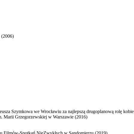
 (2006)
deusza Szymkowa we Wrocławiu za najlepszą drugoplanową rolę kobie
im. Marii Grzegorzewskiej w Warszawie (2016)
alu Filmów-Spotkań NieZwykłych w Sandomierzu (2019)