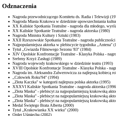
Odznaczenia
Nagroda przewodniczącego Komitetu ds. Radia i Telewizji (19
Nagroda Miasta Krakowa w dziedzinie upowszechniania kultu
XX Kaliskie Spotkania Teatralne - nagroda dla młodego, wyróżni
XX Kaliskie Spotkanie Teatralne - nagroda aktorska (1980)
Nagroda Ministra Kultury i Sztuki (1983)
XXII Rzeszowskie Spotkania Teatralne - nagroda publiczności 
Najpopularniejsza aktorka w plebiscycie tygodnika ,,Antena'' (
Tytuł ,,Gwiazda Filmowego Sezonu '83'' (1984)
XIV Opolskie Konfrontacjje Teatralne - Klasyka Polska - nagr
Srebrny Krzyż Zasługi (1989)
Nagroda wojewody krakowskiego w dziedzinie teatru (1993)
XVIII Opolskie Konfrontacje Teatralne - Klasyka Polska - nag
Nagroda im. Aleksandra Zalwerowicza za najlepszą kobiecą ro
,,Człowiek Roku'94'' (1994)
,,Złota Kaczka'' w kategorii najlepsza polska aktorka (1995)
XXXVI Kaliskie Spotkania Teatralne - nagroda aktorska (1996
,,Złota Maska'' - plebiscyt za najpopularniejszą krakowską akt
,,Złota Maska'' - plebiscyt na najpopularniejszą krakowską akt
,,Złota Maska'' - plebiscyt na najpopularniejszą krakowską akt
Medal Świętego Brata Alberta (2000)
Tytuł ,,Krakowianka XX wieku'' (2000)
Order Uśmiechu (2002)