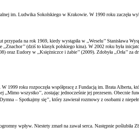
lnej im. Ludwika Sokolskiego w Krakowie. W 1990 roku zaczęła wykł
ut przypada na rok 1969, kiedy wystąpiła w ,,Weselu’’ Stanisława Wy
 ,,Znachor’’ (dziś to klasyk polskiego kina). W 2002 roku była inicja
oraz Eudory w ,,Księżniczce i żabie’’ (2009). Zdobyła ,,Orła’’ za dr
 W 1999 roku rozpoczęła współpracę z Fundacją im. Brata Alberta, któ
 ,,Mimo wszystko’’, zostając jednocześnie jej prezesem. Obecnie f
ymna – Spotkajmy się’’, który zawierał rozmowy z osobami z niepe
romny wpływ. Niestety zmarł na zawał serca. Następnie poślubiła Zbi