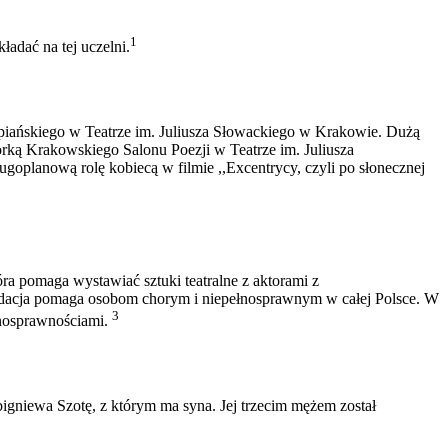
1
adać na tej uczelni.
spiańskiego w Teatrze im. Juliusza Słowackiego w Krakowie. Dużą
torką Krakowskiego Salonu Poezji w Teatrze im. Juliusza
ugoplanową rolę kobiecą w filmie ,,Excentrycy, czyli po słonecznej
ra pomaga wystawiać sztuki teatralne z aktorami z
undacja pomaga osobom chorym i niepełnosprawnym w całej Polsce. W
3
łnosprawnościami.
gniewa Szotę, z którym ma syna. Jej trzecim mężem został