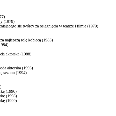
77)
ry (1979)
ającego się twórcy za osiągnięcia w teatrze i filmie (1979)
za najlepszą rolę kobiecą (1983)
1984)
oda aktorska (1988)
roda aktorska (1993)
lę sezonu (1994)
)
orkę (1996)
orkę (1998)
orkę (1999)