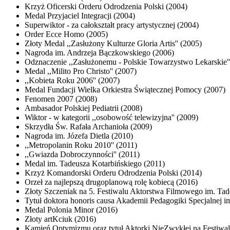
Krzyż Oficerski Orderu Odrodzenia Polski (2004)
Medal Przyjaciel Integracji (2004)
Superwiktor - za całokształt pracy artystycznej (2004)
Order Ecce Homo (2005)
Złoty Medal ,,Zasłużony Kulturze Gloria Artis'' (2005)
Nagroda im. Andrzeja Bączkowskiego (2006)
Odznaczenie ,,Zasłużonemu - Polskie Towarzystwo Lekarskie''
Medal ,,Milito Pro Christo'' (2007)
,,Kobieta Roku 2006'' (2007)
Medal Fundacji Wielka Orkiestra Świątecznej Pomocy (2007)
Fenomen 2007 (2008)
Ambasador Polskiej Pediatrii (2008)
Wiktor - w kategorii ,,osobowość telewizyjna'' (2009)
Skrzydła Św. Rafała Archanioła (2009)
Nagroda im. Józefa Dietla (2010)
,,Metropolanin Roku 2010'' (2011)
,,Gwiazda Dobroczynności'' (2011)
Medal im. Tadeusza Kotarbińskiego (2011)
Krzyż Komandorski Orderu Odrodzenia Polski (2014)
Orzeł za najlepszą drugoplanową rolę kobiecą (2016)
Złoty Szczeniak na 5. Festiwalu Aktorstwa Filmowego im. Ta
Tytuł doktora honoris causa Akademii Pedagogiki Specjalnej 
Medal Polonia Minor (2016)
Złoty artKciuk (2016)
Kamień Optymizmu oraz tytuł Aktorki NieZwykłej na Festiw