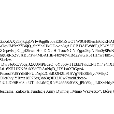
basw.Abq2zXdAXy5PjkgqOYlw9qgt8ru08E3MsSwQTW0GH0Iemhi6KEHA
qvIM5tz27B6jQ_SnYhaHkODe-qp8gAGCBJ3APWd6FgPT4Y3FF/
XOepe4sq9G_pJ2kwmHonDiXctHnToucNCNiZgpo56pNPhn0y8
hgGgRS2VJXB3hzw4MBAHlE-FbxvrcwIBq22wGK5e1HhwFfih5-SR1
keJzv-
_DwSJq0cxVoqajJ2AUMPEdeQ_6Y8pSyT1EbkNvKENTYh4a4nXI
ibLti16KlU1KNfAskYdCRAuNqD_UY1snX3Ggz4-
jTqPnauofFdSYdBiFPUuYqE2CSdO2H2L91SVg7NE8lts9yc7MJqO-
er8vylYRmz18P7Scg3hb3g9ID2JCw7tmdif2bcsc-
ToULJO9iBz03neUTiufsLtMQRfcY46558rSVZ_jPhV9qtpL0XvH
i teatralna. Założyła Fundację Anny Dymnej ,,Mimo Wszystko’’, której t