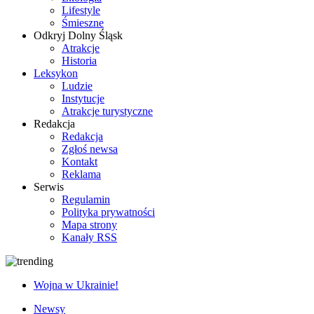
Lifestyle
Śmieszne
Odkryj Dolny Śląsk
Atrakcje
Historia
Leksykon
Ludzie
Instytucje
Atrakcje turystyczne
Redakcja
Redakcja
Zgłoś newsa
Kontakt
Reklama
Serwis
Regulamin
Polityka prywatności
Mapa strony
Kanały RSS
Wojna w Ukrainie!
Newsy