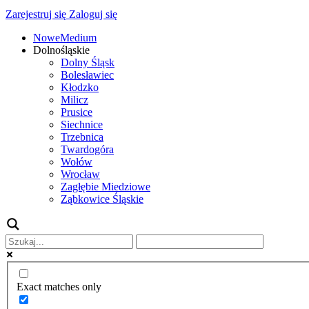
Zarejestruj się
Zaloguj się
NoweMedium
Dolnośląskie
Dolny Śląsk
Bolesławiec
Kłodzko
Milicz
Prusice
Siechnice
Trzebnica
Twardogóra
Wołów
Wrocław
Zagłębie Miedziowe
Ząbkowice Śląskie
Exact matches only