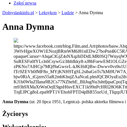
Zgłoś newsa
Dolnyslaskinfo.pl
>
Leksykon
>
Ludzie
>
Anna Dymna
Anna Dymna
https://www.facebook.com/blog.Film.and.Art/photos/
3WfvHjpeXOW1ENozjBRmWM6J81nEDw27boPni4KC5RAO
opaqueCursor=AbqaClGjZ4sNXqzbDDdLMR0SQ7WnyqW
SuRESFu0fYLcls6CsywGz3thhfkky8-xJ8bFoewEM1OLGZe
zPKNo7AlHCp7MQf9aGwsvL-kJKHdQBw-Dwwv0vs9n1US
fTc9ZEVh0fMF8o_MYjKNH9TgSL2sibaGnTs7kMi9UW7A
bjw0RiA_tGjzrrs55aR2mbKhujZAaNcaLplmJQCBOyaEu2
KJ1b0WluZIIana9B2Cs77NZhehE_BliJugNu3shtfjqsaCpo
rn93h9XMaXtWnOejE9gnH6svEXCT1k99nPcHRI28O6KTttDl
TnjEJPCg8oLepa9fPT1VEhobFPTD4pBB55xeUd_TIqzpJU
Anna Dymna
(ur. 20 lipca 1951, Legnica)- polska aktorka filmowa 
Życiorys
Wykształcenie: