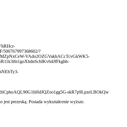
FhRHcr-
500767997368602/?
PoBMZpNxCeW-VAdo2OZGVakhACcTcvGkWK5-
1k3ifn1goXhdnScbIKv64JfFkghb-
sNEhTy3-
dyRbCphoAQL90G1hHdJQZoo1gg5G-skR7p9LpzeLBOkQw
o jest prezeską.
Posiada wykształcenie wyższe.