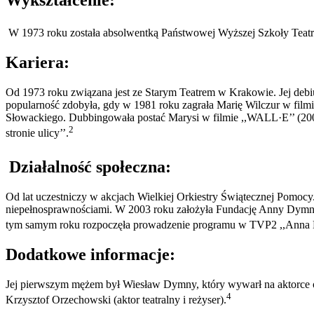
W 1973 roku została absolwentką Państwowej Wyższej Szkoły Teatra
Kariera:
Od 1973 roku związana jest ze Starym Teatrem w Krakowie. Jej debi
popularność zdobyła, gdy w 1981 roku zagrała Marię Wilczur w filmie
Słowackiego. Dubbingowała postać Marysi w filmie ,,WALL·E’’ (2008) 
2
stronie ulicy’’.
Działalność społeczna:
Od lat uczestniczy w akcjach Wielkiej Orkiestry Świątecznej Pomocy.
niepełnosprawnościami. W 2003 roku założyła Fundację Anny Dymnej
tym samym roku rozpoczęła prowadzenie programu w TVP2 ,,Anna D
Dodatkowe informacje:
Jej pierwszym mężem był Wiesław Dymny, który wywarł na aktorce og
4
Krzysztof Orzechowski (aktor teatralny i reżyser).