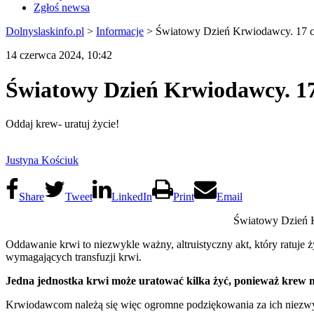
Zgłoś newsa
Dolnyslaskinfo.pl
>
Informacje
>
Światowy Dzień Krwiodawcy. 17 cz
14 czerwca 2024, 10:42
Światowy Dzień Krwiodawcy. 17 
Oddaj krew- uratuj życie!
Justyna Kościuk
Share
Tweet
LinkedIn
Print
Email
Światowy Dzień K
Oddawanie krwi to niezwykle ważny, altruistyczny akt, który ratuje
wymagających transfuzji krwi.
Jedna jednostka krwi może uratować kilka żyć, ponieważ krew mo
Krwiodawcom należą się więc ogromne podziękowania za ich niezwykły