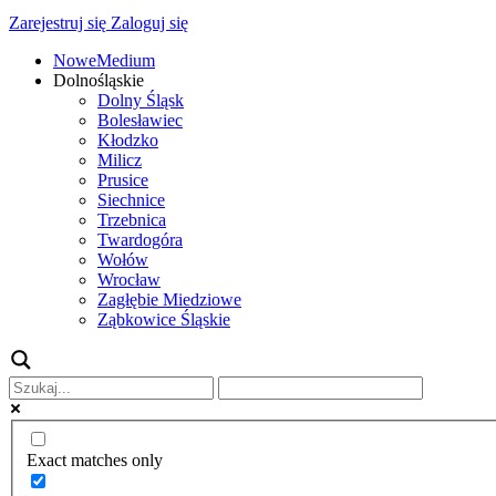
Zarejestruj się
Zaloguj się
NoweMedium
Dolnośląskie
Dolny Śląsk
Bolesławiec
Kłodzko
Milicz
Prusice
Siechnice
Trzebnica
Twardogóra
Wołów
Wrocław
Zagłębie Miedziowe
Ząbkowice Śląskie
Exact matches only