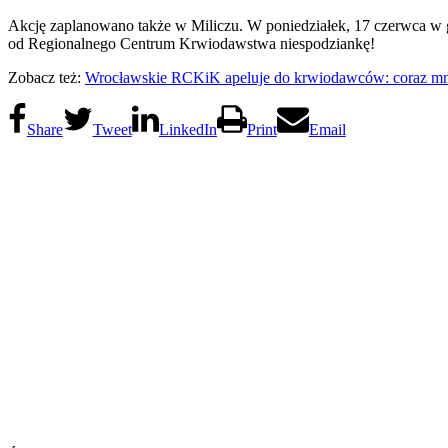
Akcję zaplanowano także w Miliczu. W poniedziałek, 17 czerwca w 
od Regionalnego Centrum Krwiodawstwa niespodziankę!
Zobacz też:
Wrocławskie RCKiK apeluje do krwiodawców: coraz mni
Share
Tweet
LinkedIn
Print
Email