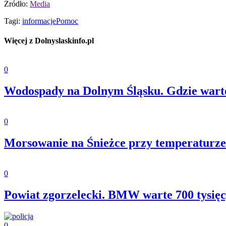
Źródło:
Media
Tagi:
informacje
Pomoc
Więcej z Dolnyslaskinfo.pl
0
Wodospady na Dolnym Śląsku. Gdzie wart
0
Morsowanie na Śnieżce przy temperaturze 
0
Powiat zgorzelecki. BMW warte 700 tysięcy
0