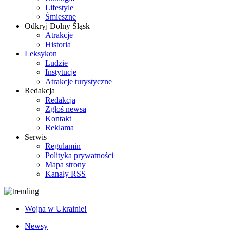
Lifestyle
Śmieszne
Odkryj Dolny Śląsk
Atrakcje
Historia
Leksykon
Ludzie
Instytucje
Atrakcje turystyczne
Redakcja
Redakcja
Zgłoś newsa
Kontakt
Reklama
Serwis
Regulamin
Polityka prywatności
Mapa strony
Kanały RSS
Wojna w Ukrainie!
Newsy