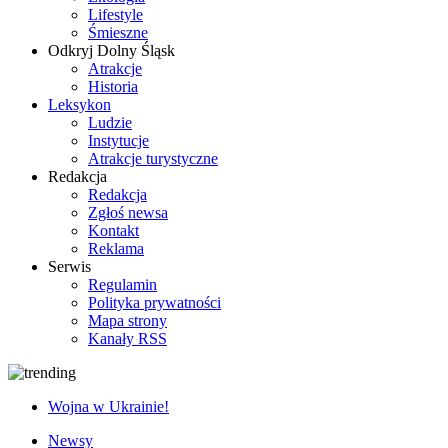
Lifestyle
Śmieszne
Odkryj Dolny Śląsk
Atrakcje
Historia
Leksykon
Ludzie
Instytucje
Atrakcje turystyczne
Redakcja
Redakcja
Zgłoś newsa
Kontakt
Reklama
Serwis
Regulamin
Polityka prywatności
Mapa strony
Kanały RSS
Wojna w Ukrainie!
Newsy