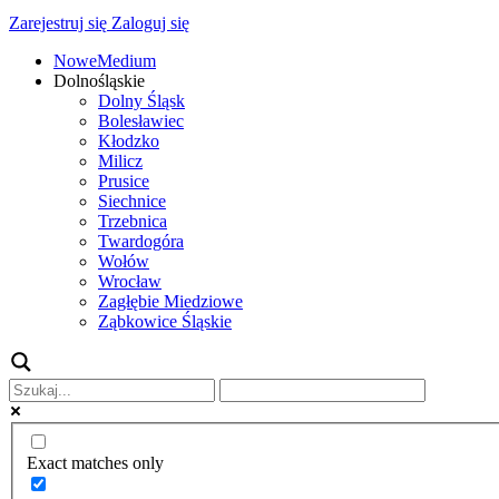
Zarejestruj się
Zaloguj się
NoweMedium
Dolnośląskie
Dolny Śląsk
Bolesławiec
Kłodzko
Milicz
Prusice
Siechnice
Trzebnica
Twardogóra
Wołów
Wrocław
Zagłębie Miedziowe
Ząbkowice Śląskie
Exact matches only