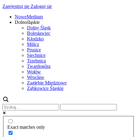
Zarejestruj się
Zaloguj się
NoweMedium
Dolnośląskie
Dolny Śląsk
Bolesławiec
Kłodzko
Milicz
Prusice
Siechnice
Trzebnica
Twardogóra
Wołów
Wrocław
Zagłębie Miedziowe
Ząbkowice Śląskie
Exact matches only