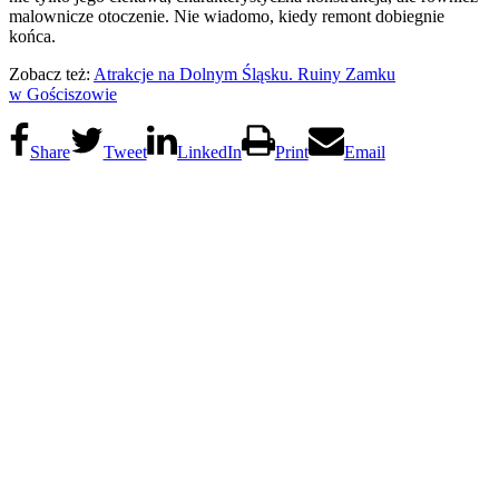
malownicze otoczenie. Nie wiadomo, kiedy remont dobiegnie
końca.
Zobacz też:
Atrakcje na Dolnym Śląsku. Ruiny Zamku
w Gościszowie
Share
Tweet
LinkedIn
Print
Email