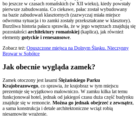
bo jeszcze w czasach romańskich (w XII wieku), kiedy powstały
pierwsze zabudowania. Co ciekawe, pałac został wybudowany
na bazie zabudowań klasztornych (zazwyczaj miała miejsce
odwrotna sytuacja i to zamki zostały przekształcane w klasztory).
Burzliwa historia pałacu sprawiła, że w jego wnętrzach znajdują się
pozostałości
architektury romańskiej
(kaplica), jak również
elementy
gotyckie i renesansowe
.
Zobacz też:
Opuszczone miejsca na Dolnym Śląsku. Nieczynny
Browar w Sobótce
Jak obecnie wygląda zamek?
Zamek otoczony jest lasami
Ślężańskiego Parku
Krajobrazowego
, co sprawia, że krajobraz w tym miejscu
prezentuje się wyjątkowo malowniczo. W zamku kilka lat temu
funkcjonował hotel, jednak od jakiegoś czasu duża część budynku
znajduje się w remoncie.
Można go jednak obejrzeć z zewnątrz
,
a sama konstrukcja i detale architektoniczne wciąż robią
niesamowite wrażenie.