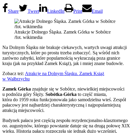
Share
Tweet
LinkedIn
Print
Email
Atrakcje Dolnego Śląska. Zamek Górka w Sobótce
/fot. wikimedia
Na Dolnym Śląsku nie brakuje ciekawych, wartych uwagi atrakcji
turystycznych, które po prostu trzeba zobaczyć. Są wśród nich
zarówno zabytki, które popularnością wykraczają poza granice
kraju (jak na przykład Zamek Książ), jak i mniej znane budowle.
Zobacz też:
Atrakcje na Dolnym Śląsku. Zamek Książ
w Wałbrzychu
Zamek Górka
znajduje się w Sobótce, niewielkiej miejscowości
u podnóża góry Ślęży.
Sobótka-Górka
to część miasta,
która do 1959 roku funkcjonowała jako samodzielna wieś. Zespół
pałacowy jest najbardziej charakterystyczną i najpopularniejszą
atrakcją miejscowości.
Budynek pałacu jest częścią zespołu rezydencjonalno-klasztornego
oo. augustynów, którego powstanie datuje się na drugą połowę XIX
wieku. Historia pałacu rozpoczęła się jednak dużo wcześniej,