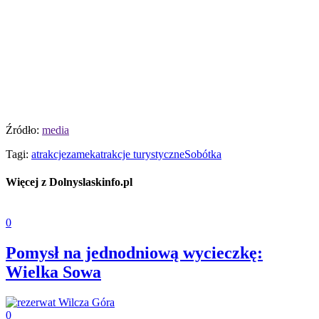
Źródło:
media
Tagi:
atrakcje
zamek
atrakcje turystyczne
Sobótka
Więcej z Dolnyslaskinfo.pl
0
Pomysł na jednodniową wycieczkę:
Wielka Sowa
0