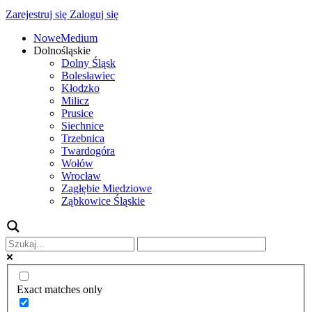
Zarejestruj się
Zaloguj się
NoweMedium
Dolnośląskie
Dolny Śląsk
Bolesławiec
Kłodzko
Milicz
Prusice
Siechnice
Trzebnica
Twardogóra
Wołów
Wrocław
Zagłębie Miedziowe
Ząbkowice Śląskie
Exact matches only