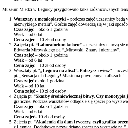
Muzeum Miedzi w Legnicy przygotowało kilka zróżnicowanych tematy
Warsztaty z metaloplastyki
– podczas zajęć uczestnicy będą w
niezwykłego metalu”. Goście zajęć dowiedzą się w jaki sposó
Czas zajęć
– około 1 godzina
Wiek
– od 6 lat
Cena zajęć
– 10 zł od osoby
Zajęcia pt. “Laboratorium koloru”
– uczestnicy nauczą się m
Edwarda Mirowskiego pt. “„Mirowski. Znany i nieznany”.
Czas
zajęć
– około 1 godzina
Wiek
– od 6 lat
Cena
zajęć
– 10 zł od osoby
Warsztaty pt. “
„Legnica na afisz!”. Patrzysz i wiesz
” – uczes
pt. „Sensacja dla Legnicy! Miasto na powojennych afiszach”.
Czas
zajęć
około 1 godzina
Wiek
– od 10 lat
Cena
zajęć
– 10 zł od osoby
Zajęcia pt. “
Skarby średniowiecznej bitwy. Czy monotypia 
graficzne. Podczas warsztatów odbędzie się spacer po wystawi
Czas zajęć
– około 1 godzina
Wiek
– od 6 lat
Cena
zajęć
– 10 zł od osoby
Zajęcia pt. “
Akademia dla dam i rycerzy, czyli grafika prz
z Legnicą. Dodatkowo przewidziano spacer po wystawie pt. ” 