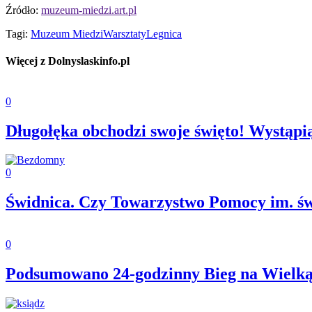
Źródło:
muzeum-miedzi.art.pl
Tagi:
Muzeum Miedzi
Warsztaty
Legnica
Więcej z Dolnyslaskinfo.pl
0
Długołęka obchodzi swoje święto! Wystąp
0
Świdnica. Czy Towarzystwo Pomocy im. ś
0
Podsumowano 24-godzinny Bieg na Wielką