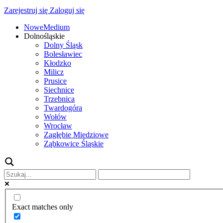
Zarejestruj się
Zaloguj się
NoweMedium
Dolnośląskie
Dolny Śląsk
Bolesławiec
Kłodzko
Milicz
Prusice
Siechnice
Trzebnica
Twardogóra
Wołów
Wrocław
Zagłębie Miedziowe
Ząbkowice Śląskie
Exact matches only