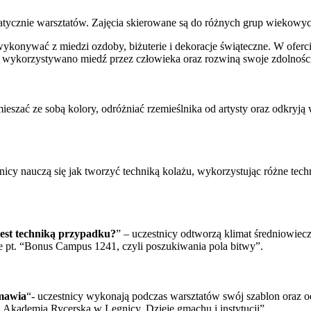
cznie warsztatów. Zajęcia skierowane są do różnych grup wiekowych 
ykonywać z miedzi ozdoby, biżuterie i dekoracje świąteczne. W ofercie
b wykorzystywano miedź przez człowieka oraz rozwiną swoje zdolnośc
ieszać ze sobą kolory, odróżniać rzemieślnika od artysty oraz odkryją
tnicy nauczą się jak tworzyć techniką kolażu, wykorzystując różne tech
jest techniką przypadku?
” – uczestnicy odtworzą klimat średniowiec
e pt. “Bonus Campus 1241, czyli poszukiwania pola bitwy”.
emawia
“- uczestnicy wykonają podczas warsztatów swój szablon oraz 
„Akademia Rycerska w Legnicy. Dzieje gmachu i instytucji”