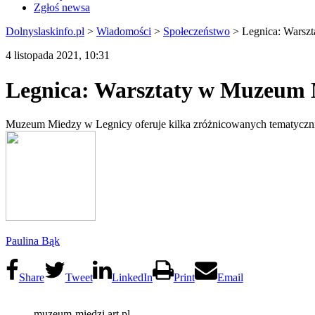
Zgłoś newsa
Dolnyslaskinfo.pl
>
Wiadomości
>
Społeczeństwo
>
Legnica: Warsz
4 listopada 2021, 10:31
Legnica: Warsztaty w Muzeum 
Muzeum Miedzy w Legnicy oferuje kilka zróżnicowanych tematyczni
Paulina Bąk
Share
Tweet
LinkedIn
Print
Email
muzeum-miedzi.art.pl