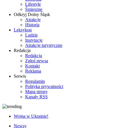
Lifestyle
Śmieszne
Odkryj Dolny Śląsk
Atrakcje
Historia
Leksykon
Ludzie
Instytucje
Atrakcje turystyczne
Redakcja
Redakcja
Zgłoś newsa
Kontakt
Reklama
Serwis
Regulamin
Polityka prywatności
Mapa strony
Kanały RSS
Wojna w Ukrainie!
Newsy