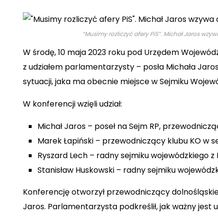
Ekologia
Lifestyle
Śmieszne
“Musimy rozliczyć afery PiS”. Michał Jaros wzy
W środę, 10 maja 2023 roku pod Urzędem Wojewódz
z udziałem parlamentarzysty – posła Michała Jar
sytuacji, jaka ma obecnie miejsce w Sejmiku Wojew
W konferencji wzięli udział:
Michał Jaros
– poseł na Sejm RP, przewodnicząc
Marek Łapiński
– przewodniczący klubu KO w se
Ryszard Lech
– radny sejmiku wojewódzkiego z M
Stanisław Huskowski
– radny sejmiku wojewódzk
Konferencję otworzył przewodniczący dolnośląskiej
Jaros. Parlamentarzysta podkreślił, jak ważny jest 