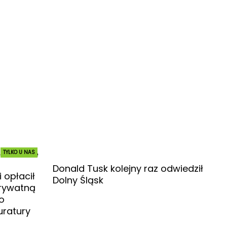
TYLKO U NAS
Donald Tusk kolejny raz odwiedził
 opłacił
Dolny Śląsk
prywatną
o
uratury