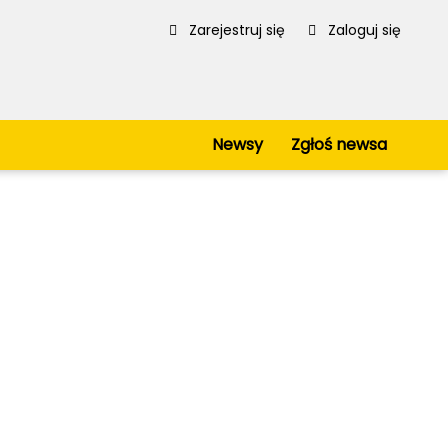
Zarejestruj się
Zaloguj się
Newsy
Zgłoś newsa
ca
Serwis
Regulamin
Polityka prywatności
Mapa strony
iowe
Kanały RSS
kie