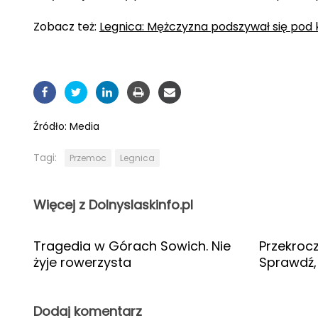
Zobacz też:
Legnica: Mężczyzna podszywał się pod 
Źródło:
Media
Tagi:
Przemoc
Legnica
Więcej z Dolnyslaskinfo.pl
Tragedia w Górach Sowich. Nie
Przekrocz
żyje rowerzysta
Sprawdź,
Dodaj komentarz