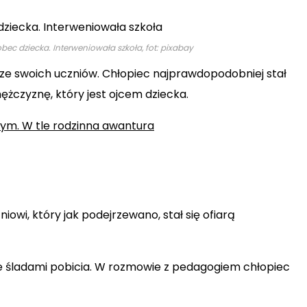
ec dziecka. Interweniowała szkoła, fot: pixabay
 ze swoich uczniów. Chłopiec najprawdopodobniej stał
ężczyznę, który jest ojcem dziecka.
nym. W tle rodzinna awantura
owi, który jak podejrzewano, stał się ofiarą
 ze śladami pobicia. W rozmowie z pedagogiem chłopiec