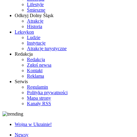
Lifestyle
Śmieszne
Odkryj Dolny Śląsk
Atrakcje
Historia
Leksykon
Ludzie
Instytucje
Atrakcje turystyczne
Redakcja
Redakcja
Zgłoś newsa
Kontakt
Reklama
Serwis
Regulamin
Polityka prywatności
Mapa strony
Kanały RSS
Wojna w Ukrainie!
Newsy