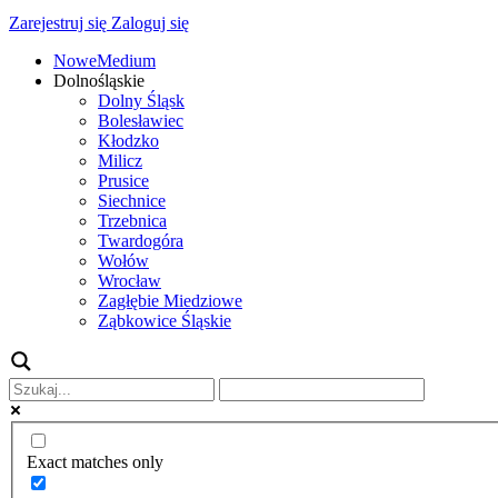
Zarejestruj się
Zaloguj się
NoweMedium
Dolnośląskie
Dolny Śląsk
Bolesławiec
Kłodzko
Milicz
Prusice
Siechnice
Trzebnica
Twardogóra
Wołów
Wrocław
Zagłębie Miedziowe
Ząbkowice Śląskie
Exact matches only