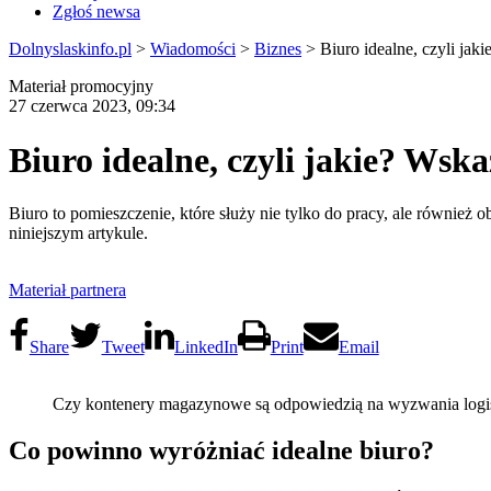
Zgłoś newsa
Dolnyslaskinfo.pl
>
Wiadomości
>
Biznes
>
Biuro idealne, czyli jak
Materiał promocyjny
27 czerwca 2023, 09:34
Biuro idealne, czyli jakie? Wsk
Biuro to pomieszczenie, które służy nie tylko do pracy, ale również
niniejszym artykule.
Materiał partnera
Share
Tweet
LinkedIn
Print
Email
Czy kontenery magazynowe są odpowiedzią na wyzwania logist
Co powinno wyróżniać idealne biuro?