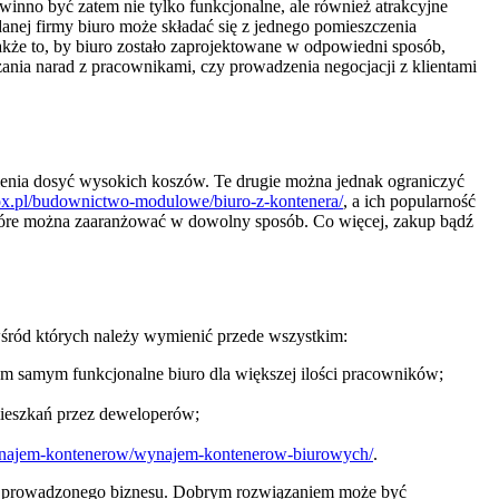
owinno być zatem nie tylko funkcjonalne, ale również atrakcyjne
anej firmy biuro może składać się z jednego pomieszczenia
akże to, by biuro zostało zaprojektowane w odpowiedni sposób,
ania narad z pracownikami, czy prowadzenia negocjacji z klientami
enia dosyć wysokich koszów. Te drugie można jednak ograniczyć
box.pl/budownictwo-modulowe/biuro-z-kontenera/
, a ich popularność
 które można zaaranżować w dowolny sposób. Co więcej, zakup bądź
, wśród których należy wymienić przede wszystkim:
m samym funkcjonalne biuro dla większej ilości pracowników;
mieszkań przez deweloperów;
wynajem-kontenerow/wynajem-kontenerow-biurowych/
.
ikę prowadzonego biznesu. Dobrym rozwiązaniem może być