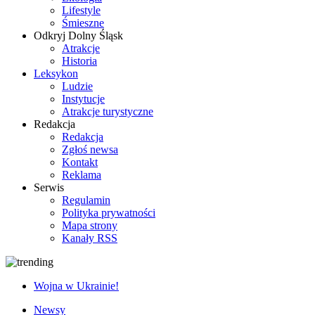
Lifestyle
Śmieszne
Odkryj Dolny Śląsk
Atrakcje
Historia
Leksykon
Ludzie
Instytucje
Atrakcje turystyczne
Redakcja
Redakcja
Zgłoś newsa
Kontakt
Reklama
Serwis
Regulamin
Polityka prywatności
Mapa strony
Kanały RSS
Wojna w Ukrainie!
Newsy