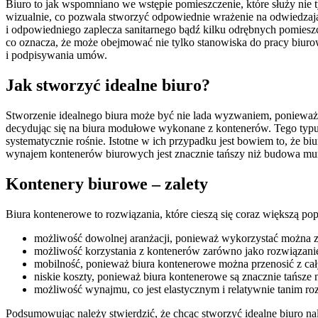
Biuro to jak wspomniano we wstępie pomieszczenie, które służy nie t
wizualnie, co pozwala stworzyć odpowiednie wrażenie na odwiedzając
i odpowiedniego zaplecza sanitarnego bądź kilku odrębnych pomieszc
co oznacza, że może obejmować nie tylko stanowiska do pracy biurow
i podpisywania umów.
Jak stworzyć idealne biuro?
Stworzenie idealnego biura może być nie lada wyzwaniem, ponieważ
decydując się na biura modułowe wykonane z kontenerów. Tego typu
systematycznie rośnie. Istotne w ich przypadku jest bowiem to, że
wynajem kontenerów biurowych jest znacznie tańszy niż budowa mu
Kontenery biurowe – zalety
Biura kontenerowe to rozwiązania, które cieszą się coraz większą po
możliwość dowolnej aranżacji, ponieważ wykorzystać można za
możliwość korzystania z kontenerów zarówno jako rozwiązanie 
mobilność, ponieważ biura kontenerowe można przenosić z ca
niskie koszty, ponieważ biura kontenerowe są znacznie tańsze
możliwość wynajmu, co jest elastycznym i relatywnie tanim r
Podsumowując należy stwierdzić, że chcąc stworzyć idealne biuro 