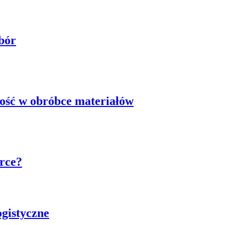
bór
ość w obróbce materiałów
rce?
gistyczne