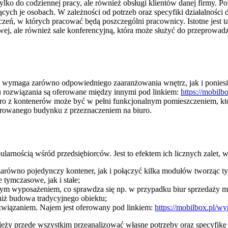
ylko do codziennej pracy, ale również obsługi klientów danej firmy. P
ych je osobach. W zależności od potrzeb oraz specyfiki działalności d
zeń, w których pracować będą poszczególni pracownicy. Istotne jest t
ej, ale również sale konferencyjną, która może służyć do przeprowadz
 wymaga zarówno odpowiedniego zaaranżowania wnętrz, jak i poniesi
 rozwiązania są oferowane między innymi pod linkiem:
https://mobil
 biuro z kontenerów może być w pełni funkcjonalnym pomieszczeniem,
rowanego budynku z przeznaczeniem na biuro.
pularnością wśród przedsiębiorców. Jest to efektem ich licznych zalet
równo pojedynczy kontener, jak i połączyć kilka modułów tworząc ty
tymczasowe, jak i stałe;
łym wyposażeniem, co sprawdza się np. w przypadku biur sprzedaży 
 niż budowa tradycyjnego obiektu;
ozwiązaniem. Najem jest oferowany pod linkiem:
https://mobilbox.pl/
należy przede wszystkim przeanalizować własne potrzeby oraz specyf