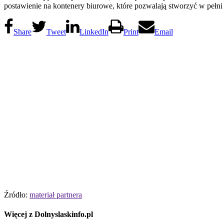
postawienie na kontenery biurowe, które pozwalają stworzyć w pełni
Share
Tweet
LinkedIn
Print
Email
Źródło:
materiał partnera
Więcej z Dolnyslaskinfo.pl