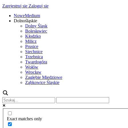
Zarejestruj się
Zaloguj się
NoweMedium
Dolnośląskie
Dolny Śląsk
Bolesławiec
Kłodzko
Milicz
Prusice
Siechnice
Trzebnica
Twardogóra
Wołów
Wrocław
Zagłębie Miedziowe
Ząbkowice Śląskie
Exact matches only