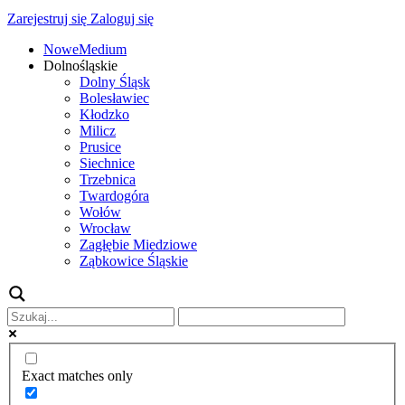
Zarejestruj się
Zaloguj się
NoweMedium
Dolnośląskie
Dolny Śląsk
Bolesławiec
Kłodzko
Milicz
Prusice
Siechnice
Trzebnica
Twardogóra
Wołów
Wrocław
Zagłębie Miedziowe
Ząbkowice Śląskie
Exact matches only