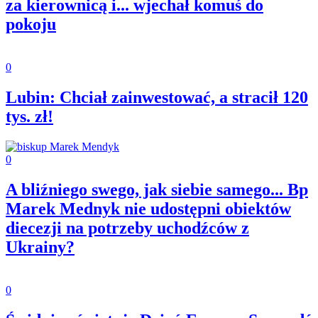
za kierownicą i... wjechał komuś do
pokoju
0
Lubin: Chciał zainwestować, a stracił 120
tys. zł!
0
A bliźniego swego, jak siebie samego... Bp
Marek Mednyk nie udostępni obiektów
diecezji na potrzeby uchodźców z
Ukrainy?
0