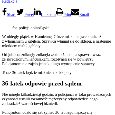
Redakcja
Share
Tweet
LinkedIn
Print
Email
fot. policja dolnośląska
W ubiegły piątek w Kamiennej Górze miała miejsce kradzież
z włamaniem u jubilera. Sprawca włamał się do sklepu, a następnie
młotkiem rozbił gabloty.
Od jubilera zniknęły zniknęła złota biżuteria, a sprawca wraz
ze skradzionymi łańcuszkami rozpłynęli się w powietrzu.
Policjantom nie zajęło jednak długo wytropienie sprawcy.
Teraz 36-latek będzie miał niemałe kłopoty.
36-latek odpowie przed sądem
Nie minęło kilkadziesiąt godzin, a policjanci w toku prowadzonych
czynności ustalili tożsamość mężczyzny odpowiedzialnego
za kradzież wartościowej biżuterii.
Policjantom udało się zatrzymać 36-letniego mężczyznę.