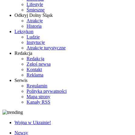
Lifestyle
Śmieszne
Odkryj Dolny Śląsk
Atrakcje
Historia
Leksykon
Ludzie
Instytucje
Atrakcje turystyczne
Redakcja
Redakcja
Zgłoś newsa
Kontakt
Reklama
Serwis
Regulamin
Polityka prywatności
Mapa strony
Kanały RSS
Wojna w Ukrainie!
Newsy