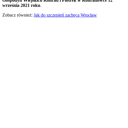
Gospodyń Wiejskich Konrad i Piotrek w Konradówce 12
września 2021 roku
.
Zobacz również:
Jak do szczepień zachęca Wrocław