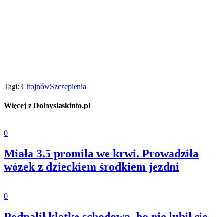
Tagi:
Chojnów
Szczepienia
Więcej z Dolnyslaskinfo.pl
0
Miała 3.5 promila we krwi. Prowadziła
wózek z dzieckiem środkiem jezdni
0
Podpalił klatkę schodową, bo nie lubił się