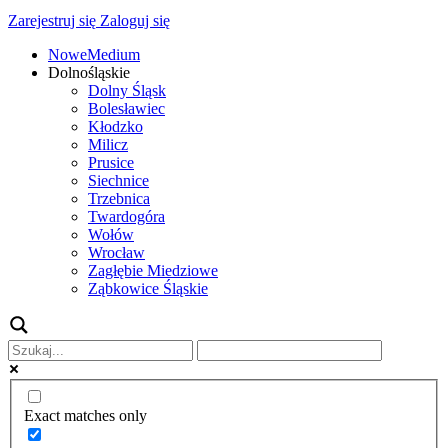
Zarejestruj się
Zaloguj się
NoweMedium
Dolnośląskie
Dolny Śląsk
Bolesławiec
Kłodzko
Milicz
Prusice
Siechnice
Trzebnica
Twardogóra
Wołów
Wrocław
Zagłębie Miedziowe
Ząbkowice Śląskie
Exact matches only