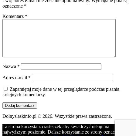
Twój adres e-mail nie zostanie opublikowany.
Wymagane pola są
oznaczone
*
Komentarz
*
Nazwa
*
Adres e-mail
*
Zapamiętaj moje dane w tej przeglądarce podczas pisania
kolejnych komentarzy.
Dolnyslaskinfo.pl © 2026. Wszystkie prawa zastrzeżone.
Ta strona korzysta z ciasteczek aby świadczyć usługi na
najwyższym poziomie. Dalsze korzystanie ze strony oznacza, że