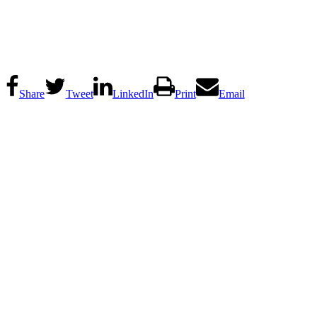
Share
Tweet
LinkedIn
Print
Email