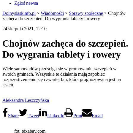
Zgłoś newsa
Dolnyslaskinfo.pl
>
Wiadomości
>
Sprawy społeczne
>
Chojnów
zachęca do szczepień. Do wygrania tablety i rowery
24 sierpnia 2021, 12:10
Chojnów zachęca do szczepień.
Do wygrania tablety i rowery
Wiele samorządów prześciga się w promowaniu szczepień w
swoich gminach. Wszystkie te działania mają zapobiec
rozprzestrzenieniu się czwartej fali, która prognozowana jest na
jesień.
Aleksandra Leszczyńska
Share
Tweet
LinkedIn
Print
Email
fot. pixabay.com