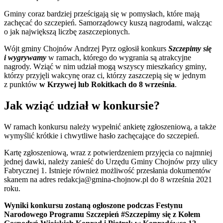
Gminy coraz bardziej prześcigają się w pomysłach, które mają
zachęcać do szczepień. Samorządowcy kuszą nagrodami, walcząc
o jak największą liczbę zaszczepionych.
Wójt gminy Chojnów Andrzej Pyrz ogłosił konkurs
Szczepimy się
i wygrywamy
w ramach, którego do wygrania są atrakcyjne
nagrody. Wziąć w nim udział mogą wszyscy mieszkańcy gminy,
którzy przyjęli wakcynę oraz ci, którzy zaszczepią się w jednym
z punktów
w Krzywej lub Rokitkach do 8 września
.
Jak wziąć udział w konkursie?
W ramach konkursu należy wypełnić ankietę zgłoszeniową, a także
wymyślić krótkie i chwytliwe hasło zachęcające do szczepień.
Kartę zgłoszeniową, wraz z potwierdzeniem przyjęcia co najmniej
jednej dawki, należy zanieść do Urzędu Gminy Chojnów przy ulicy
Fabrycznej 1. Istnieje również możliwość przesłania dokumentów
skanem na adres redakcja@gmina-chojnow.pl do 8 września 2021
roku.
Wyniki konkursu zostaną ogłoszone podczas Festynu
Narodowego Programu Szczepień #Szczepimy się z Kołem