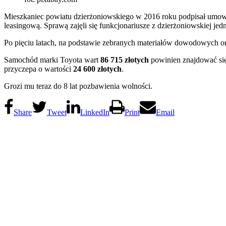
Mieszkaniec powiatu dzierżoniowskiego w 2016 roku podpisał umowę
leasingową. Sprawą zajęli się funkcjonariusze z dzierżoniowskiej jedn
Po pięciu latach, na podstawie zebranych materiałów dowodowych or
Samochód marki Toyota wart
86 715
złotych
powinien znajdować się
przyczepa o wartości
24 600 złotych
.
Grozi mu teraz do 8 lat pozbawienia wolności.
Share
Tweet
LinkedIn
Print
Email