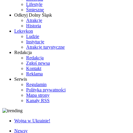
Lifestyle
Śmieszne
Odkryj Dolny Śląsk
Atrakcje
Historia
Leksykon
Ludzie
Instytucje
Atrakcje turystyczne
Redakcja
Redakcja
Zgłoś newsa
Kontakt
Reklama
Serwis
Regulamin
Polityka prywatności
Mapa strony
Kanały RSS
Wojna w Ukrainie!
Newsy