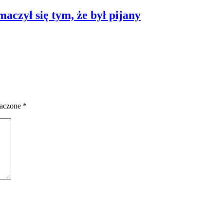
maczył się tym, że był pijany
naczone
*