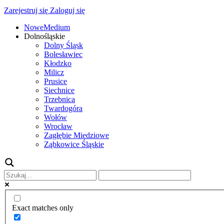
Zarejestruj się
Zaloguj się
NoweMedium
Dolnośląskie
Dolny Śląsk
Bolesławiec
Kłodzko
Milicz
Prusice
Siechnice
Trzebnica
Twardogóra
Wołów
Wrocław
Zagłębie Miedziowe
Ząbkowice Śląskie
Exact matches only