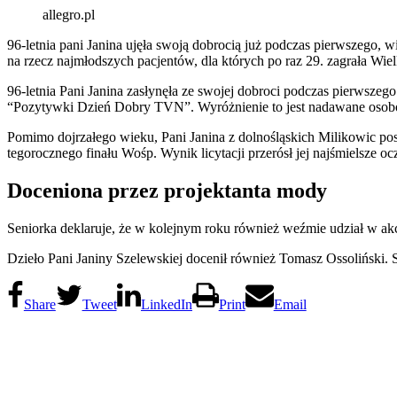
allegro.pl
96-letnia pani Janina ujęła swoją dobrocią już podczas pierwszego
na rzecz najmłodszych pacjentów, dla których po raz 29. zagrała Wie
96-letnia Pani Janina zasłynęła ze swojej dobroci podczas pierwsze
“Pozytywki Dzień Dobry TVN”. Wyróżnienie to jest nadawane osobom
Pomimo dojrzałego wieku, Pani Janina z dolnośląskich Milikowic post
tegorocznego finału Wośp. Wynik licytacji przerósł jej najśmielsze oc
Doceniona przez projektanta mody
Seniorka deklaruje, że w kolejnym roku również weźmie udział w akcj
Dzieło Pani Janiny Szelewskiej docenił również Tomasz Ossoliński. S
Share
Tweet
LinkedIn
Print
Email