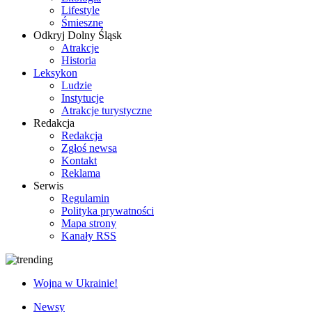
Lifestyle
Śmieszne
Odkryj Dolny Śląsk
Atrakcje
Historia
Leksykon
Ludzie
Instytucje
Atrakcje turystyczne
Redakcja
Redakcja
Zgłoś newsa
Kontakt
Reklama
Serwis
Regulamin
Polityka prywatności
Mapa strony
Kanały RSS
Wojna w Ukrainie!
Newsy