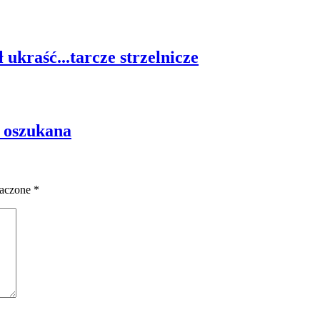
ukraść...tarcze strzelnicze
a oszukana
naczone
*