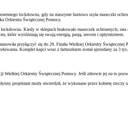
, wiosennego lockdownu, gdy na maszynie hurtowo szyła maseczki ochr
lka Orkiestra Świątecznej Pomocy.
go lockdownu. Kiedy w sklepach brakowało maseczek ochronnych, ona sz
, które wyróżniają się swoją energią, pasją, sercem i optymizmem.
anowiła przyłączyć się do 29. Finału Wielkiej Orkiestry Świątecznej P
zekiwania. Komplet kapci wraz z fartuszkiem został sprzedany za 3 tys.
i Wielkiej Orkiestry Świątecznej Pomocy. Jeśli zdrowie jej na to pozw
łynny projektant mody stwierdził, że wykonane przez kobietę rzeczy są 