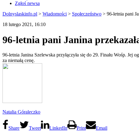
Zgłoś newsa
Dolnyslaskinfo.pl
>
Wiadomości
>
Społeczeństwo
>
96-letnia pani J
18 lutego 2021, 16:10
96-letnia pani Janina przekazał
96-letnia Janina Szelewska przyłączyła się do 29. Finału Wośp. Jej o
za niemałą cenę.
Natalia Góraleczko
Share
Tweet
LinkedIn
Print
Email