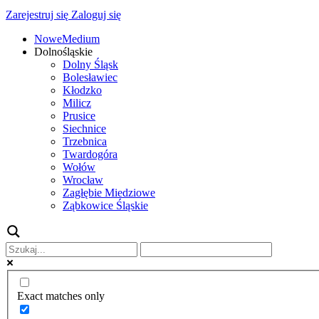
Zarejestruj się
Zaloguj się
NoweMedium
Dolnośląskie
Dolny Śląsk
Bolesławiec
Kłodzko
Milicz
Prusice
Siechnice
Trzebnica
Twardogóra
Wołów
Wrocław
Zagłębie Miedziowe
Ząbkowice Śląskie
Exact matches only