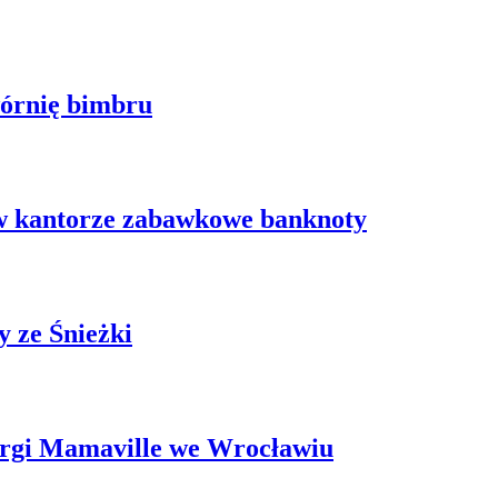
wórnię bimbru
 w kantorze zabawkowe banknoty
 ze Śnieżki
argi Mamaville we Wrocławiu