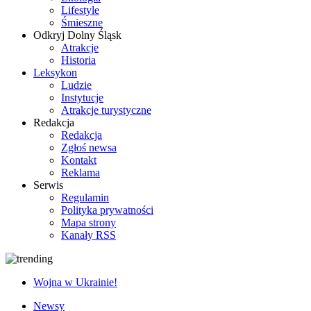
Lifestyle
Śmieszne
Odkryj Dolny Śląsk
Atrakcje
Historia
Leksykon
Ludzie
Instytucje
Atrakcje turystyczne
Redakcja
Redakcja
Zgłoś newsa
Kontakt
Reklama
Serwis
Regulamin
Polityka prywatności
Mapa strony
Kanały RSS
Wojna w Ukrainie!
Newsy