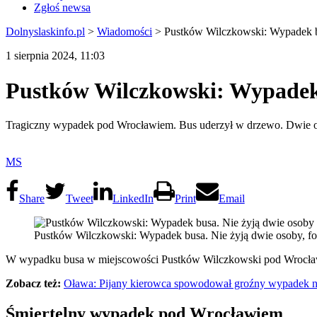
Zgłoś newsa
Dolnyslaskinfo.pl
>
Wiadomości
>
Pustków Wilczkowski: Wypadek b
1 sierpnia 2024, 11:03
Pustków Wilczkowski: Wypadek 
Tragiczny wypadek pod Wrocławiem. Bus uderzył w drzewo. Dwie os
MS
Share
Tweet
LinkedIn
Print
Email
Pustków Wilczkowski: Wypadek busa. Nie żyją dwie osoby, 
W wypadku busa w miejscowości Pustków Wilczkowski pod Wrocławie
Zobacz też:
Oława: Pijany kierowca spowodował groźny wypadek n
Śmiertelny wypadek pod Wrocławiem