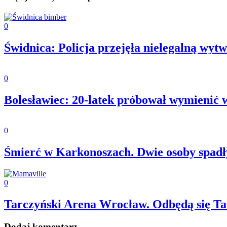
0
Świdnica: Policja przejęła nielegalną wyt
0
Bolesławiec: 20-latek próbował wymienić
0
Śmierć w Karkonoszach. Dwie osoby spadły
0
Tarczyński Arena Wrocław. Odbędą się T
Dodaj komentarz