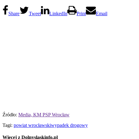
Share
Tweet
LinkedIn
Print
Email
Źródło:
Media, KM PSP Wrocław
Tagi:
powiat wrocławski
wypadek drogowy
Więcej z Dolnyslaskinfo.pl