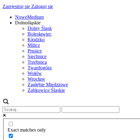
Zarejestruj się
Zaloguj się
NoweMedium
Dolnośląskie
Dolny Śląsk
Bolesławiec
Kłodzko
Milicz
Prusice
Siechnice
Trzebnica
Twardogóra
Wołów
Wrocław
Zagłębie Miedziowe
Ząbkowice Śląskie
Exact matches only