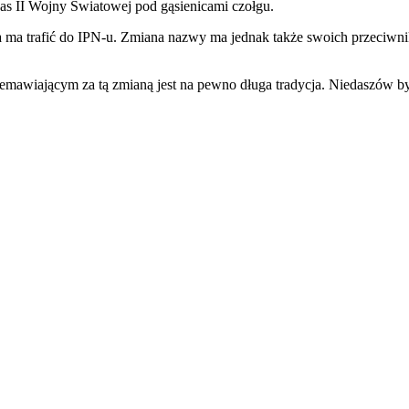
zas II Wojny Światowej pod gąsienicami czołgu.
óra ma trafić do IPN-u. Zmiana nazwy ma jednak także swoich przeciwn
zemawiającym za tą zmianą jest na pewno długa tradycja. Niedaszów 