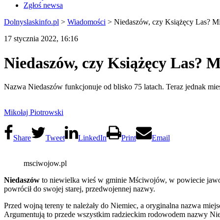
Zgłoś newsa
Dolnyslaskinfo.pl
>
Wiadomości
>
Niedaszów, czy Książęcy Las? Mi
17 stycznia 2022, 16:16
Niedaszów, czy Książęcy Las? M
Nazwa Niedaszów funkcjonuje od blisko 75 latach. Teraz jednak mie
Mikołaj Piotrowski
Share
Tweet
LinkedIn
Print
Email
msciwojow.pl
Niedaszów
to niewielka wieś w gminie Mściwojów, w powiecie jaw
powrócił do swojej starej, przedwojennej nazwy.
Przed wojną tereny te należały do Niemiec, a oryginalna nazwa mie
Argumentują to przede wszystkim radzieckim rodowodem nazwy Niedas