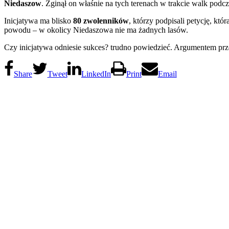
Niedaszow
. Zginął on właśnie na tych terenach w trakcie walk podc
Inicjatywa ma blisko
80 zwolenników
, którzy podpisali petycję, kt
powodu – w okolicy Niedaszowa nie ma żadnych lasów.
Czy inicjatywa odniesie sukces? trudno powiedzieć. Argumentem pr
Share
Tweet
LinkedIn
Print
Email