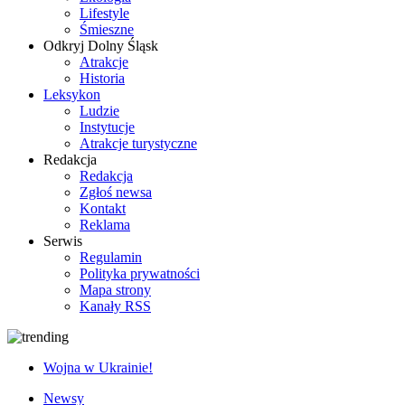
Lifestyle
Śmieszne
Odkryj Dolny Śląsk
Atrakcje
Historia
Leksykon
Ludzie
Instytucje
Atrakcje turystyczne
Redakcja
Redakcja
Zgłoś newsa
Kontakt
Reklama
Serwis
Regulamin
Polityka prywatności
Mapa strony
Kanały RSS
Wojna w Ukrainie!
Newsy