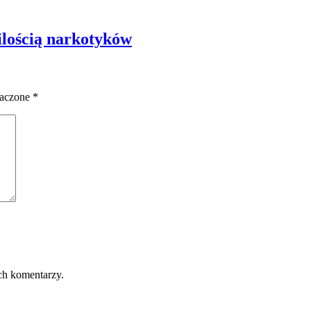
ilością narkotyków
naczone
*
ch komentarzy.