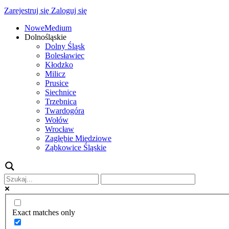
Zarejestruj się
Zaloguj się
NoweMedium
Dolnośląskie
Dolny Śląsk
Bolesławiec
Kłodzko
Milicz
Prusice
Siechnice
Trzebnica
Twardogóra
Wołów
Wrocław
Zagłębie Miedziowe
Ząbkowice Śląskie
Exact matches only