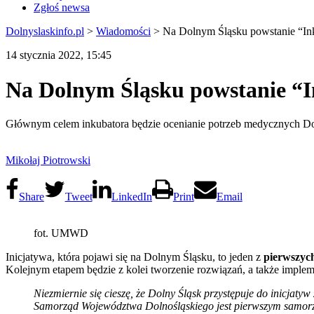
Zgłoś newsa
Dolnyslaskinfo.pl
>
Wiadomości
>
Na Dolnym Śląsku powstanie “In
14 stycznia 2022, 15:45
Na Dolnym Śląsku powstanie “
Głównym celem inkubatora będzie ocenianie potrzeb medycznych Do
Mikołaj Piotrowski
Share
Tweet
LinkedIn
Print
Email
fot. UMWD
Inicjatywa, która pojawi się na Dolnym Śląsku, to jeden z
pierwszyc
Kolejnym etapem będzie z kolei tworzenie rozwiązań, a także implem
Niezmiernie się cieszę, że Dolny Śląsk przystępuje do inicja
Samorząd Województwa Dolnośląskiego jest pierwszym samorząde