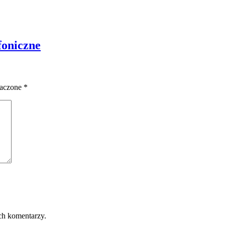
foniczne
naczone
*
ch komentarzy.