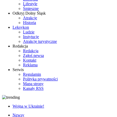
Lifestyle
Śmieszne
Odkryj Dolny Śląsk
Atrakcje
Historia
Leksykon
Ludzie
Instytucje
Atrakcje turystyczne
Redakcja
Redakcja
Zgłoś newsa
Kontakt
Reklama
Serwis
Regulamin
Polityka prywatności
Mapa strony
Kanały RSS
Wojna w Ukrainie!
Newsy