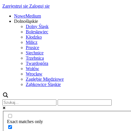
Zarejestruj się
Zaloguj się
NoweMedium
Dolnośląskie
Dolny Śląsk
Bolesławiec
Kłodzko
Milicz
Prusice
Siechnice
Trzebnica
Twardogóra
Wołów
Wrocław
Zagłębie Miedziowe
Ząbkowice Śląskie
Exact matches only