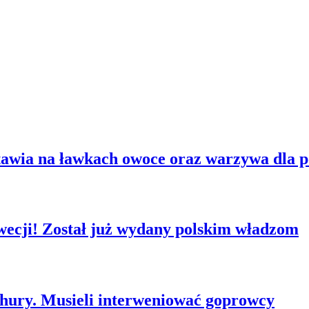
tawia na ławkach owoce oraz warzywa dla 
wecji! Został już wydany polskim władzom
ichury. Musieli interweniować goprowcy