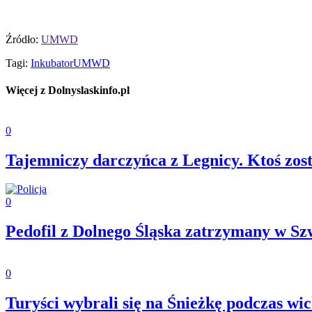
Źródło:
UMWD
Tagi:
Inkubator
UMWD
Więcej z Dolnyslaskinfo.pl
0
Tajemniczy darczyńca z Legnicy. Ktoś zos
0
Pedofil z Dolnego Śląska zatrzymany w Sz
0
Turyści wybrali się na Śnieżkę podczas w