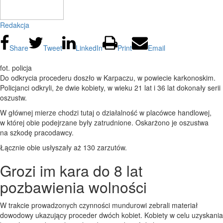
Redakcja
Share
Tweet
LinkedIn
Print
Email
fot. policja
Do odkrycia procederu doszło w Karpaczu, w powiecie karkonoskim.
Policjanci odkryli, że dwie kobiety, w wieku 21 lat i 36 lat dokonały serii
oszustw.
W głównej mierze chodzi tutaj o działalność w placówce handlowej,
w której obie podejrzane były zatrudnione. Oskarżono je oszustwa
na szkodę pracodawcy.
Łącznie obie usłyszały aż 130 zarzutów.
Grozi im kara do 8 lat
pozbawienia wolności
W trakcie prowadzonych czynności mundurowi zebrali materiał
dowodowy ukazujący proceder dwóch kobiet. Kobiety w celu uzyskania