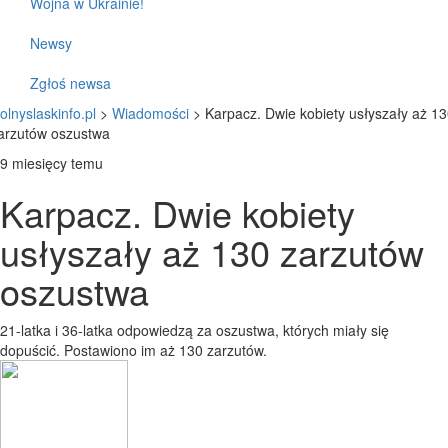
Wojna w Ukrainie!
Newsy
Zgłoś newsa
olnyslaskinfo.pl
>
Wiadomości
>
Karpacz. Dwie kobiety usłyszały aż 1
arzutów oszustwa
9 miesięcy temu
Karpacz. Dwie kobiety
usłyszały aż 130 zarzutów
oszustwa
21-latka i 36-latka odpowiedzą za oszustwa, których miały się
dopuścić. Postawiono im aż 130 zarzutów.