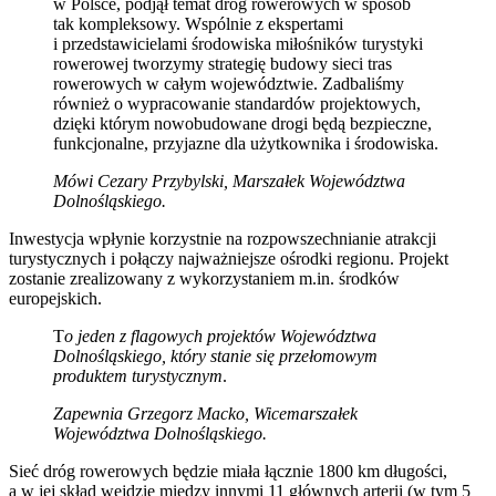
w Polsce, podjął temat dróg rowerowych w sposób
tak kompleksowy. Wspólnie z ekspertami
i przedstawicielami środowiska miłośników turystyki
rowerowej tworzymy strategię budowy sieci tras
rowerowych w całym województwie. Zadbaliśmy
również o wypracowanie standardów projektowych,
dzięki którym nowobudowane drogi będą bezpieczne,
funkcjonalne, przyjazne dla użytkownika i środowiska.
Mówi Cezary Przybylski, Marszałek Województwa
Dolnośląskiego.
Inwestycja wpłynie korzystnie na rozpowszechnianie atrakcji
turystycznych i połączy najważniejsze ośrodki regionu. Projekt
zostanie zrealizowany z wykorzystaniem m.in. środków
europejskich.
T
o jeden z flagowych projektów Województwa
Dolnośląskiego, który stanie się przełomowym
produktem turystycznym
.
Zapewnia Grzegorz Macko, Wicemarszałek
Województwa Dolnośląskiego.
Sieć dróg rowerowych będzie miała łącznie 1800 km długości,
a w jej skład wejdzie między innymi 11 głównych arterii (w tym 5