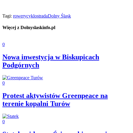
Tagi:
rowery
cyklostrada
Dolny Śląsk
Więcej z Dolnyslaskinfo.pl
0
Nowa inwestycja w Biskupicach
Podgórnych
0
Protest aktywistów Greenpeace na
terenie kopalni Turów
0