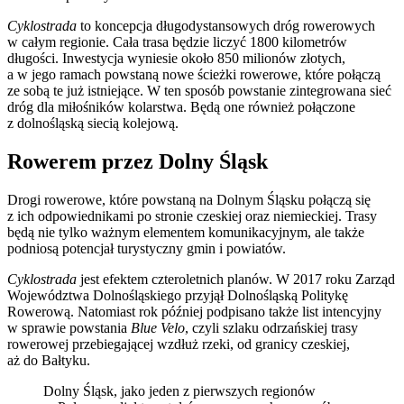
Cyklostrada
to koncepcja długodystansowych dróg rowerowych
w całym regionie. Cała trasa będzie liczyć 1800 kilometrów
długości. Inwestycja wyniesie około 850 milionów złotych,
a w jego ramach powstaną nowe ścieżki rowerowe, które połączą
ze sobą te już istniejące. W ten sposób powstanie zintegrowana sieć
dróg dla miłośników kolarstwa. Będą one również połączone
z dolnośląską siecią kolejową.
Rowerem przez Dolny Śląsk
Drogi rowerowe, które powstaną na Dolnym Śląsku połączą się
z ich odpowiednikami po stronie czeskiej oraz niemieckiej. Trasy
będą nie tylko ważnym elementem komunikacyjnym, ale także
podniosą potencjał turystyczny gmin i powiatów.
Cyklostrada
jest efektem czteroletnich planów. W 2017 roku Zarząd
Województwa Dolnośląskiego przyjął Dolnośląską Politykę
Rowerową. Natomiast rok później podpisano także list intencyjny
w sprawie powstania
Blue Velo
, czyli szlaku odrzańskiej trasy
rowerowej przebiegającej wzdłuż rzeki, od granicy czeskiej,
aż do Bałtyku.
Dolny Śląsk, jako jeden z pierwszych regionów