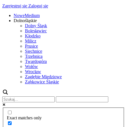
Zarejestruj się
Zaloguj się
NoweMedium
Dolnośląskie
Dolny Śląsk
Bolesławiec
Kłodzko
Milicz
Prusice
Siechnice
Trzebnica
Twardogóra
Wołów
Wrocław
Zagłębie Miedziowe
Ząbkowice Śląskie
Exact matches only