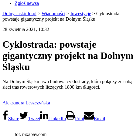
Zgłoś newsa
Dolnyslaskinfo.pl
>
Wiadomości
>
Inwestycje
>
Cyklostrada:
powstaje gigantyczny projekt na Dolnym Śląsku
28 kwietnia 2021, 10:32
Cyklostrada: powstaje
gigantyczny projekt na Dolnym
Śląsku
Na Dolnym Śląsku trwa budowa cyklostrady, która połączy ze sobą
sieci tras rowerowych liczących 1800 km długości.
Aleksandra Leszczyńska
Share
Tweet
LinkedIn
Print
Email
fot. pixabay.com