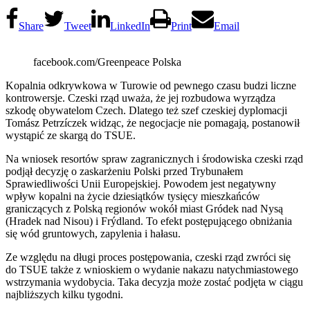
Share
Tweet
LinkedIn
Print
Email
facebook.com/Greenpeace Polska
Kopalnia odkrywkowa w Turowie od pewnego czasu budzi liczne
kontrowersje. Czeski rząd uważa, że jej rozbudowa wyrządza
szkodę obywatelom Czech. Dlatego też szef czeskiej dyplomacji
Tomász Petrzíczek widząc, że negocjacje nie pomagają, postanowił
wystąpić ze skargą do TSUE.
Na wniosek resortów spraw zagranicznych i środowiska czeski rząd
podjął decyzję o zaskarżeniu Polski przed Trybunałem
Sprawiedliwości Unii Europejskiej. Powodem jest negatywny
wpływ kopalni na życie dziesiątków tysięcy mieszkańców
graniczących z Polską regionów wokół miast Gródek nad Nysą
(Hradek nad Nisou) i Frýdland. To efekt postępującego obniżania
się wód gruntowych, zapylenia i hałasu.
Ze względu na długi proces postępowania, czeski rząd zwróci się
do TSUE także z wnioskiem o wydanie nakazu natychmiastowego
wstrzymania wydobycia. Taka decyzja może zostać podjęta w ciągu
najbliższych kilku tygodni.