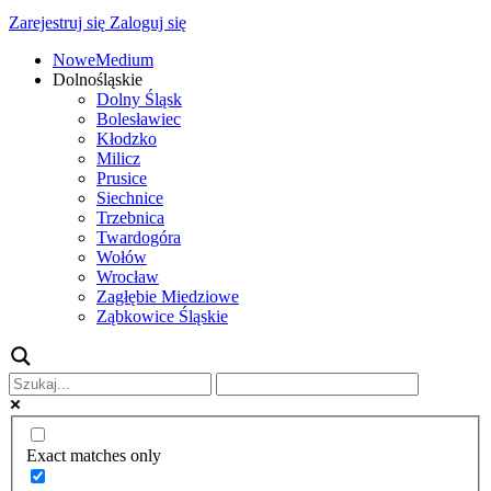
Zarejestruj się
Zaloguj się
NoweMedium
Dolnośląskie
Dolny Śląsk
Bolesławiec
Kłodzko
Milicz
Prusice
Siechnice
Trzebnica
Twardogóra
Wołów
Wrocław
Zagłębie Miedziowe
Ząbkowice Śląskie
Exact matches only