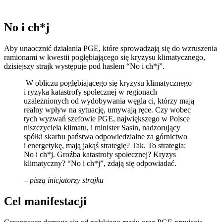
No i ch*j
Aby unaocznić działania PGE, które sprowadzają się do wzruszenia
ramionami w kwestii pogłębiającego się kryzysu klimatycznego,
dzisiejszy strajk występuje pod hasłem “No i ch*j”.
W obliczu pogłębiającego się kryzysu klimatycznego
i ryzyka katastrofy społecznej w regionach
uzależnionych od wydobywania węgla ci, którzy mają
realny wpływ na sytuację, umywają ręce. Czy wobec
tych wyzwań szefowie PGE, największego w Polsce
niszczyciela klimatu, i minister Sasin, nadzorujący
spółki skarbu państwa odpowiedzialne za górnictwo
i energetykę, mają jakąś strategię? Tak. To strategia:
No i ch*j. Groźba katastrofy społecznej? Kryzys
klimatyczny? “No i ch*j”, zdają się odpowiadać.
– piszą inicjatorzy strajku
Cel manifestacji