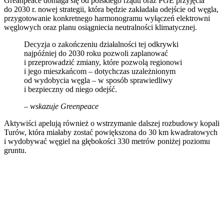
Greanpeace domaga się od polskiego rządu oraz PGE przyjęcia
do 2030 r. nowej strategii, która będzie zakładała odejście od węgla,
przygotowanie konkretnego harmonogramu wyłączeń elektrowni
węglowych oraz planu osiągniecia neutralności klimatycznej.
Decyzja o zakończeniu działalności tej odkrywki
najpóźniej do 2030 roku pozwoli zaplanować
i przeprowadzić zmiany, które pozwolą regionowi
i jego mieszkańcom – dotychczas uzależnionym
od wydobycia węgla – w sposób sprawiedliwy
i bezpieczny od niego odejść.
– wskazuje Greenpeace
Aktywiści apelują również o wstrzymanie dalszej rozbudowy kopali
Turów, która miałaby zostać powiększona do 30 km kwadratowych
i wydobywać węgiel na głębokości 330 metrów poniżej poziomu
gruntu.