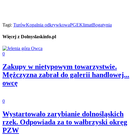
Tagi:
Turów
Kopalnia odkrywkowa
PGE
Klimat
Bogatynia
Więcej z Dolnyslaskinfo.pl
0
Zakupy w nietypowym towarzystwie.
Mężczyzna zabrał do galerii handlowej...
owcę
0
Wystartowało zarybianie dolnośląskich
rzek. Odpowiada za to wałbrzyski okręg
PZW