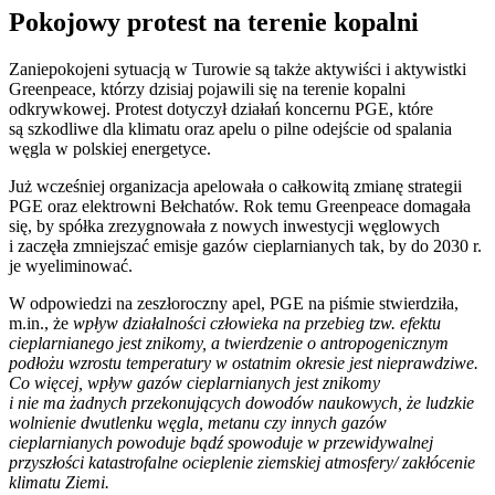
Pokojowy protest na terenie kopalni
Zaniepokojeni sytuacją w Turowie są także aktywiści i aktywistki
Greenpeace, którzy dzisiaj pojawili się na terenie kopalni
odkrywkowej. Protest dotyczył działań koncernu PGE, które
są szkodliwe dla klimatu oraz apelu o pilne odejście od spalania
węgla w polskiej energetyce.
Już wcześniej organizacja apelowała o całkowitą zmianę strategii
PGE oraz elektrowni Bełchatów. Rok temu Greenpeace domagała
się, by spółka zrezygnowała z nowych inwestycji węglowych
i zaczęła zmniejszać emisje gazów cieplarnianych tak, by do 2030 r.
je wyeliminować.
W odpowiedzi na zeszłoroczny apel, PGE na piśmie stwierdziła,
m.in., że
wpływ działalności człowieka na przebieg tzw. efektu
cieplarnianego jest znikomy, a twierdzenie o antropogenicznym
podłożu wzrostu temperatury w ostatnim okresie jest nieprawdziwe.
Co więcej, wpływ gazów cieplarnianych jest znikomy
i nie ma żadnych przekonujących dowodów naukowych, że ludzkie
wolnienie dwutlenku węgla, metanu czy innych gazów
cieplarnianych powoduje bądź spowoduje w przewidywalnej
przyszłości katastrofalne ocieplenie ziemskiej atmosfery/ zakłócenie
klimatu Ziemi.