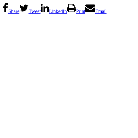
Share
Tweet
LinkedIn
Print
Email