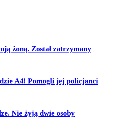
woją żoną. Został zatrzymany
dzie A4! Pomogli jej policjanci
ze. Nie żyją dwie osoby