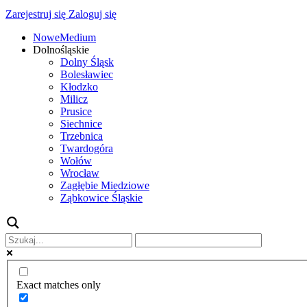
Zarejestruj się
Zaloguj się
NoweMedium
Dolnośląskie
Dolny Śląsk
Bolesławiec
Kłodzko
Milicz
Prusice
Siechnice
Trzebnica
Twardogóra
Wołów
Wrocław
Zagłębie Miedziowe
Ząbkowice Śląskie
Exact matches only