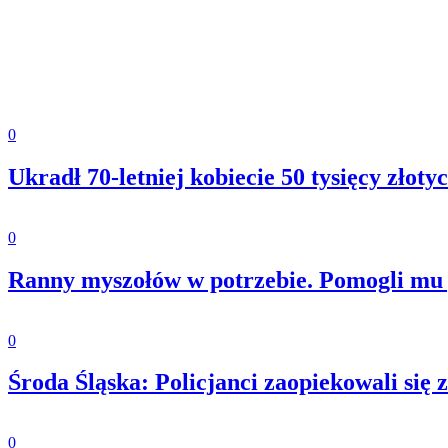
0
Ukradł 70-letniej kobiecie 50 tysięcy złot
0
Ranny myszołów w potrzebie. Pomogli mu 
0
Środa Śląska: Policjanci zaopiekowali si
0