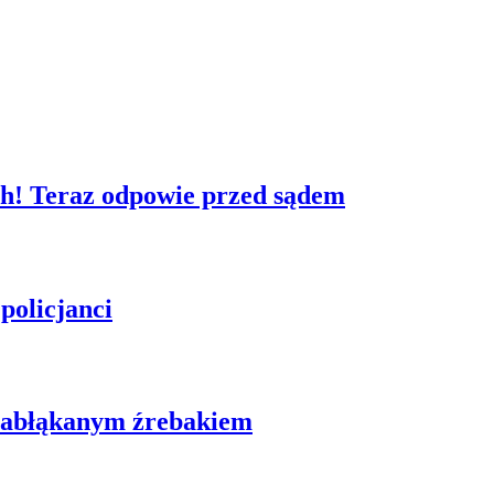
ych! Teraz odpowie przed sądem
policjanci
ę zabłąkanym źrebakiem