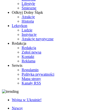
Lifestyle
Śmieszne
Odkryj Dolny Śląsk
Atrakcje
Historia
Leksykon
Ludzie
Instytucje
Atrakcje turystyczne
Redakcja
Redakcja
Zgłoś newsa
Kontakt
Reklama
Serwis
Regulamin
Polityka prywatności
Mapa strony
Kanały RSS
Wojna w Ukrainie!
Newsy