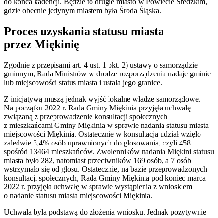
do końca kadencji. Będzie to drugie miasto w Powiecie Średzkim,
gdzie obecnie jedynym miastem była Środa Śląska.
Proces uzyskania statusu miasta
przez Miękinię
Zgodnie z przepisami art. 4 ust. 1 pkt. 2) ustawy o samorządzie
gminnym, Rada Ministrów w drodze rozporządzenia nadaje gminie
lub miejscowości status miasta i ustala jego granice.
Z inicjatywą muszą jednak wyjść lokalne władze samorządowe.
Na początku 2022 r. Rada Gminy Miękinia przyjęła uchwałę
związaną z przeprowadzenie konsultacji społecznych
z mieszkańcami Gminy Miękinia w sprawie nadania statusu miasta
miejscowości Miękinia. Ostatecznie w konsultacja udział wzięło
zaledwie 3,4% osób uprawnionych do głosowania, czyli 458
spośród 13464 mieszkańców. Zwolenników nadania Miękini statusu
miasta było 282, natomiast przeciwników 169 osób, a 7 osób
wstrzymało się od głosu. Ostatecznie, na bazie przeprowadzonych
konsultacji społecznych, Rada Gminy Miękinia pod koniec marca
2022 r. przyjęła uchwałę w sprawie wystąpienia z wnioskiem
o nadanie statusu miasta miejscowości Miękinia.
Uchwała była podstawą do złożenia wniosku. Jednak pozytywnie