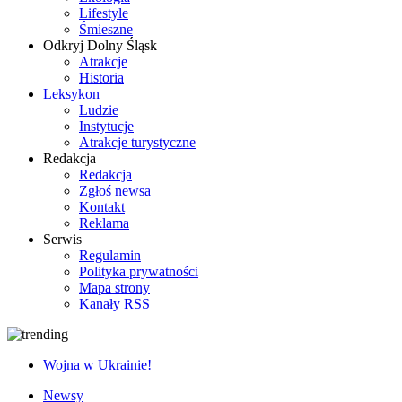
Lifestyle
Śmieszne
Odkryj Dolny Śląsk
Atrakcje
Historia
Leksykon
Ludzie
Instytucje
Atrakcje turystyczne
Redakcja
Redakcja
Zgłoś newsa
Kontakt
Reklama
Serwis
Regulamin
Polityka prywatności
Mapa strony
Kanały RSS
Wojna w Ukrainie!
Newsy