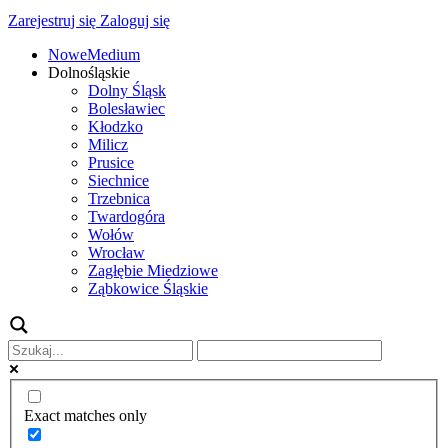
Zarejestruj się
Zaloguj się
NoweMedium
Dolnośląskie
Dolny Śląsk
Bolesławiec
Kłodzko
Milicz
Prusice
Siechnice
Trzebnica
Twardogóra
Wołów
Wrocław
Zagłębie Miedziowe
Ząbkowice Śląskie
Exact matches only