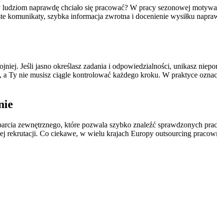
eby ludziom naprawdę chciało się pracować? W pracy sezonowej motywa
roste komunikaty, szybka informacja zwrotna i docenienie wysiłku napr
niej. Jeśli jasno określasz zadania i odpowiedzialności, unikasz niep
ej, a Ty nie musisz ciągle kontrolować każdego kroku. W praktyce oznac
nie
sparcia zewnętrznego, które pozwala szybko znaleźć sprawdzonych pra
łej rekrutacji. Co ciekawe, w wielu krajach Europy outsourcing pracow