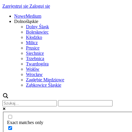
Zarejestruj się
Zaloguj się
NoweMedium
Dolnośląskie
Dolny Śląsk
Bolesławiec
Kłodzko
Milicz
Prusice
Siechnice
Trzebnica
Twardogóra
Wołów
Wrocław
Zagłębie Miedziowe
Ząbkowice Śląskie
Exact matches only