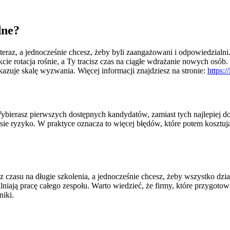
dne?
i teraz, a jednocześnie chcesz, żeby byli zaangażowani i odpowiedzialni
fekcie rotacja rośnie, a Ty tracisz czas na ciągłe wdrażanie nowych 
azuje skalę wyzwania. Więcej informacji znajdziesz na stronie:
https:/
Wybierasz pierwszych dostępnych kandydatów, zamiast tych najlepiej d
esie ryzyko. W praktyce oznacza to więcej błędów, które potem kosztują 
asu na długie szkolenia, a jednocześnie chcesz, żeby wszystko działa
lniają pracę całego zespołu. Warto wiedzieć, że firmy, które przygotow
niki.