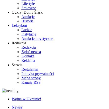
Lifestyle
Śmieszne
Odkryj Dolny Śląsk
Atrakcje
Historia
Leksykon
Ludzie
Instytucje
Atrakcje turystyczne
Redakcja
Redakcja
Zgłoś newsa
Kontakt
Reklama
Serwis
Regulamin
Polityka prywatności
Mapa strony
Kanały RSS
Wojna w Ukrainie!
Newsy