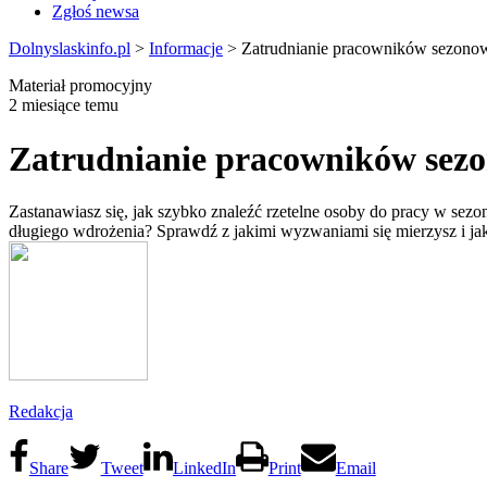
Zgłoś newsa
Dolnyslaskinfo.pl
>
Informacje
>
Zatrudnianie pracowników sezonow
Materiał promocyjny
2 miesiące temu
Zatrudnianie pracowników sezo
Zastanawiasz się, jak szybko znaleźć rzetelne osoby do pracy w sezo
długiego wdrożenia? Sprawdź z jakimi wyzwaniami się mierzysz i jak m
Redakcja
Share
Tweet
LinkedIn
Print
Email