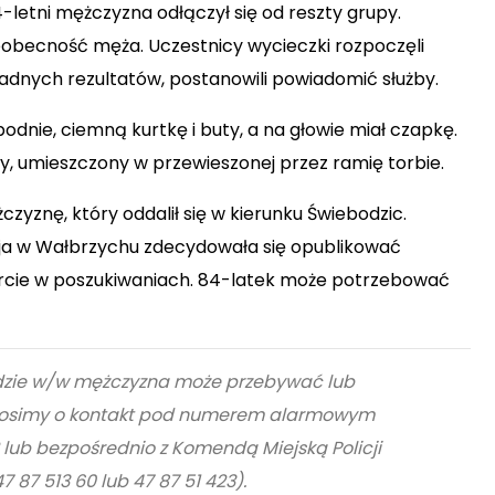
4-letni mężczyzna odłączył się od reszty grupy.
ieobecność męża. Uczestnicy wycieczki rozpoczęli
żadnych rezultatów, postanowili powiadomić służby.
odnie, ciemną kurtkę i buty
, a na głowie miał
czapkę
.
ny, umieszczony
w przewieszonej przez ramię torbie
.
yznę, który oddalił się w kierunku Świebodzic.
cja w Wałbrzychu zdecydowała się opublikować
rcie w poszukiwaniach.
84-latek może potrzebować
gdzie w/w mężczyzna może przebywać lub
rosimy o kontakt pod numerem alarmowym
2
lub bezpośrednio z
Komendą Miejską Policji
7 87 513 60 lub 47 87 51 423)
.