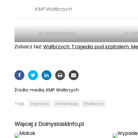
KMP Wałbrzych
fot. KMP Wałbrzych
fot. KM
Zobacz też:
Wałbrzych: Tragedia pod szpitalem. Męż
Źródło:
media, KMP Wałbrzych
Tagi:
zaginiony
Zamek Książ
Wałbrzych
Więcej z Dolnyslaskinfo.pl