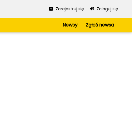
Zarejestruj się
Zaloguj się
Newsy
Zgłoś newsa
Serwis
Regulamin
Polityka prywatności
Mapa strony
iowe
Kanały RSS
kie