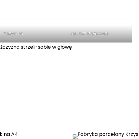
P Wałbrzych
fot. KMP Wałbrzych
czyzna strzelił sobie w głowę