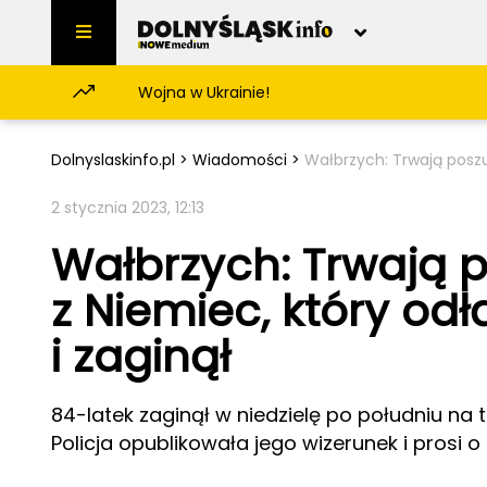
Skip to content
Wojna w Ukrainie!
NoweMedium
Wiadomości
Odkryj Dolny Śląs
COVID-19
Atrakcje
Dolnośląskie
Dolnyslaskinfo.pl
>
Wiadomości
>
Wałbrzych: Trwają poszuk
Polityka
Historia
Dolny Śląsk
Milicz
Samorząd
2 stycznia 2023, 12:13
Bolesławiec
Prusice
Biznes
Wałbrzych: Trwają p
Kłodzko
Siechnice
Inwestycje
Sport
z Niemiec, który odł
Kultura
Popkultura
i zaginął
Imprezy
Społeczeństwo
84-latek zaginął w niedzielę po południu na
Sprawy społeczne
Policja opublikowała jego wizerunek i prosi
Ekologia
Lifestyle