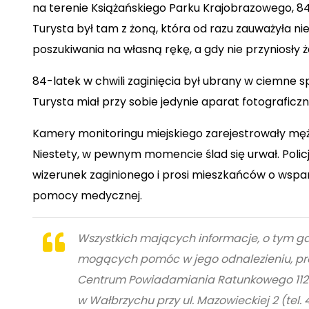
na terenie
Książańskiego Parku Krajobrazowego
, 8
Turysta był tam z żoną, która od razu zauważyła n
poszukiwania na własną rękę, a gdy nie przyniosły 
84-latek w chwili zaginięcia był ubrany w
ciemne sp
Turysta miał przy sobie jedynie aparat fotograficz
Kamery monitoringu miejskiego zarejestrowały mężcz
Niestety, w pewnym momencie ślad się urwał. Poli
wizerunek zaginionego i prosi mieszkańców o wspa
pomocy medycznej.
Wszystkich mających informacje, o tym 
mogących pomóc w jego odnalezieniu, p
Centrum Powiadamiania Ratunkowego 11
w Wałbrzychu przy ul. Mazowieckiej 2 (tel. 4