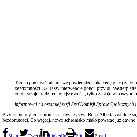
Trzeba pomagać, ale muszę powiedzieć, jaką cenę płacą za to 
bezdomności 264 razy, interwencje policji przy ul. Westerplat
on do swojej rodzimej miejscowości, tylko zostaje w naszym mi
informował na ostatniej sesji Szef Komisji Spraw Społecznych
Przypomnijmy, że schronisko Towarzystwa Braci Alberta znajduje się 
bezdomności. Co więcej, nowe schronisko miało powstać już dawno, 
Share
Tweet
LinkedIn
Print
Email