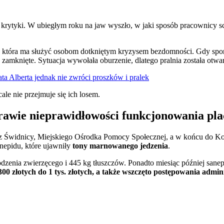
 krytyki. W ubiegłym roku na jaw wyszło, w jaki sposób pracownicy sc
ę, która ma służyć osobom dotkniętym kryzysem bezdomności. Gdy spo
 zamknięte. Sytuacja wywołała oburzenie, dlatego pralnia została otwar
a Alberta jednak nie zwróci proszków i pralek
le nie przejmuje się ich losem.
rawie nieprawidłowości funkcjonowania pl
dz Świdnicy, Miejskiego Ośrodka Pomocy Społecznej, a w końcu do Ko
anepidu, które ujawniły
tony marnowanego jedzenia
.
zenia zwierzęcego i 445 kg tłuszczów. Ponadto miesiąc później sane
300 złotych do 1 tys. złotych, a także wszczęto postępowania admin