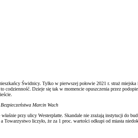
mieszkańcy Świdnicy. Tylko w pierwszej połowie 2021 r. straż miejsk
te to codzienność. Dzieje się tak w momencie opuszczenia przez podop
eście.
 i Bezpieczeństwa Marcin Wach
właśnie przy ulicy Westerplatte. Skandale nie zrażają instytucji do b
a Towarzystwo liczyło, że za 1 proc. wartości odkupi od miasta niedo