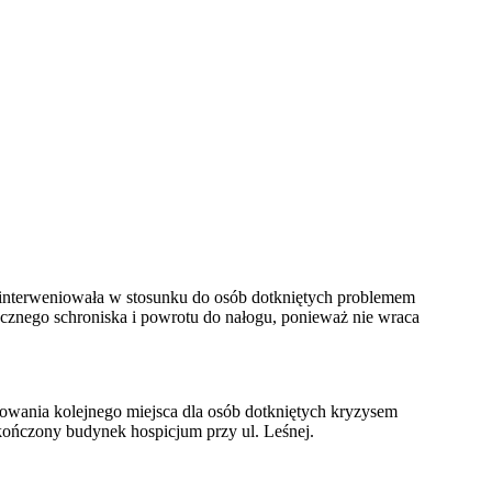
a interweniowała w stosunku do osób dotkniętych problemem
iecznego schroniska i powrotu do nałogu, ponieważ nie wraca
udowania kolejnego miejsca dla osób dotkniętych kryzysem
kończony budynek hospicjum przy ul. Leśnej.