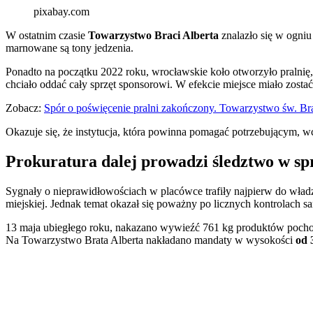
pixabay.com
W ostatnim czasie
Towarzystwo Braci Alberta
znalazło się w ogniu
marnowane są tony jedzenia.
Ponadto na początku 2022 roku, wrocławskie koło otworzyło pralni
chciało oddać cały sprzęt sponsorowi. W efekcie miejsce miało zostać
Zobacz:
Spór o poświęcenie pralni zakończony. Towarzystwo św. Brat
Okazuje się, że instytucja, która powinna pomagać potrzebującym, wca
Prokuratura dalej prowadzi śledztwo w sp
Sygnały o nieprawidłowościach w placówce trafiły najpierw do wła
miejskiej. Jednak temat okazał się poważny po licznych kontrolach s
13 maja ubiegłego roku, nakazano wywieźć 761 kg produktów pochod
Na Towarzystwo Brata Alberta nakładano mandaty w wysokości
od 