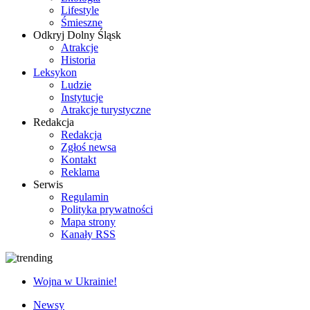
Lifestyle
Śmieszne
Odkryj Dolny Śląsk
Atrakcje
Historia
Leksykon
Ludzie
Instytucje
Atrakcje turystyczne
Redakcja
Redakcja
Zgłoś newsa
Kontakt
Reklama
Serwis
Regulamin
Polityka prywatności
Mapa strony
Kanały RSS
Wojna w Ukrainie!
Newsy