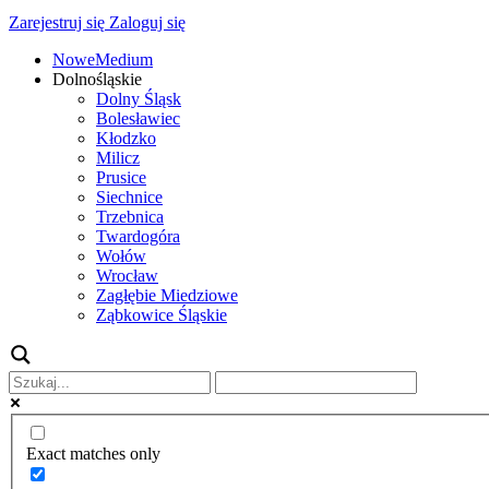
Zarejestruj się
Zaloguj się
NoweMedium
Dolnośląskie
Dolny Śląsk
Bolesławiec
Kłodzko
Milicz
Prusice
Siechnice
Trzebnica
Twardogóra
Wołów
Wrocław
Zagłębie Miedziowe
Ząbkowice Śląskie
Exact matches only