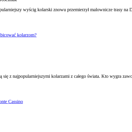
ularniejszy wyścig kolarski znowu przemierzył malownicze trasy na 
ibicować kolarzom?
zą się z najpopularniejszymi kolarzami z całego świata. Kto wygra z
onte Cassino