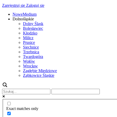
Zarejestruj się
Zaloguj się
NoweMedium
Dolnośląskie
Dolny Śląsk
Bolesławiec
Kłodzko
Milicz
Prusice
Siechnice
Trzebnica
Twardogóra
Wołów
Wrocław
Zagłębie Miedziowe
Ząbkowice Śląskie
Exact matches only