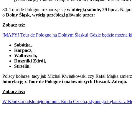
80. Tour de Pologne rozpoczął się
w ubiegłą sobotę, 29 lipca.
Najpop
o Dolny Śląsk, wyścig przebiegł głównie przez:
Zobacz też:
[MAPY] Tour de Pologne na Dolnym Śląsku! Gdzie będzie można k
Sobótka,
Karpacz,
Wałbrzych,
Duszniki Zdrój,
Strzelin.
Polscy kolarze, tacy jak Michał Kwiatkowski czy Rafał Majka zmier
fotorelację z Tour de Pologne i malowniczych Dusznik-Zdroju.
Zobacz też:
W Kłodzku odsłonięto pomnik Emila Czecha, słynnego trębacza z M