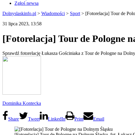
Zgłoś newsa
Dolnyslaskinfo.pl
>
Wiadomości
>
Sport
>
[Fotorelacja] Tour de Po
31 lipca 2023, 13:58
[Fotorelacja] Tour de Pologne 
Sprawdź fotorelację Łukasza Gościniaka z Tour de Pologne na Dolny
Dominika Kontecka
Share
Tweet
LinkedIn
Print
Email
[Fotorelacja] Tour de Pologne na Dolnym Śląsku, fot. Łukasz 