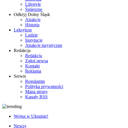
Lifestyle
Śmieszne
Odkryj Dolny Śląsk
Atrakcje
Historia
Leksykon
Ludzie
Instytucje
Atrakcje turystyczne
Redakcja
Redakcja
Zgłoś newsa
Kontakt
Reklama
Serwis
Regulamin
Polityka prywatności
Mapa strony
Kanały RSS
Wojna w Ukrainie!
Newsy