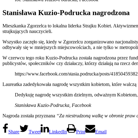
Stanisława Kuzio-Podrucka nagrodzona
Mieszkanka Zgorzelca to lokalna liderka Strajku Kobiet. Aktywizmem
strajkujących nauczycieli.
Wszystko zaczęło się, kiedy w Zgorzelcu zorganizowano nacjonalisty
odbywały się w mniejszych miejscowościach, a nie tylko w metropol
W czerwcu tego roku Kuzio-Podrucka została nagrodzona przez fundac
publicystów, społeczników czy działaczy, którzy działają na rzecz
https://www.facebook.com/stasia.podrucka/posts/4185045938
Laureatka zadedykowała nagrodę wszystkim kobietom, które walczą 
Dedykuję nagrodę wszystkim dzielnym, odważnym Kobietom, kt
Stanisława Kuzio-Podrucka, Facebook
Nagroda została przyznana
“Za niestrudzoną walkę w obronie praw c
Share
Tweet
LinkedIn
Print
Email