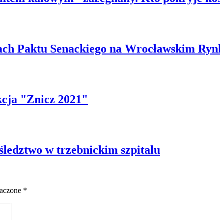
ach Paktu Senackiego na Wrocławskim Ryn
kcja "Znicz 2021"
ledztwo w trzebnickim szpitalu
naczone
*