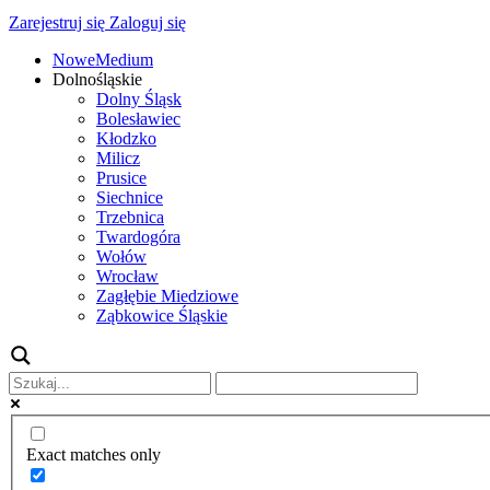
Zarejestruj się
Zaloguj się
NoweMedium
Dolnośląskie
Dolny Śląsk
Bolesławiec
Kłodzko
Milicz
Prusice
Siechnice
Trzebnica
Twardogóra
Wołów
Wrocław
Zagłębie Miedziowe
Ząbkowice Śląskie
Exact matches only