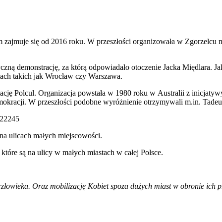
 zajmuje się od 2016 roku. W przeszłości organizowała w Zgorzelcu m.
czną demonstrację, za którą odpowiadało otoczenie Jacka Międlara. J
iach takich jak Wrocław czy Warszawa.
ję Polcul. Organizacja powstała w 1980 roku w Australii z inicjatyw
 demokracji. W przeszłości podobne wyróżnienie otrzymywali m.in. Tad
222245
na ulicach małych miejscowości.
óre są na ulicy w małych miastach w całej Polsce.
złowieka. Oraz mobilizację Kobiet spoza dużych miast w obronie ich 