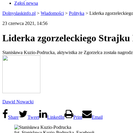
Zgłoś newsa
Dolnyslaskinfo.pl
>
Wiadomości
>
Polityka
>
Liderka zgorzeleckiego
23 czerwca 2021, 14:56
Liderka zgorzeleckiego Strajku
Stanisława Kuzio-Podrucka, aktywistka ze Zgorzelca została nagrodz
Dawid Nowacki
Share
Tweet
LinkedIn
Print
Email
fot. Stanisława Kuzio-Podrucka, Facebook