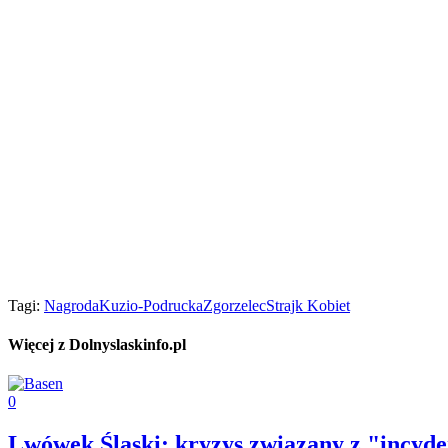
Tagi:
Nagroda
Kuzio-Podrucka
Zgorzelec
Strajk Kobiet
Więcej z Dolnyslaskinfo.pl
0
Lwówek Śląski: kryzys związany z "incyd