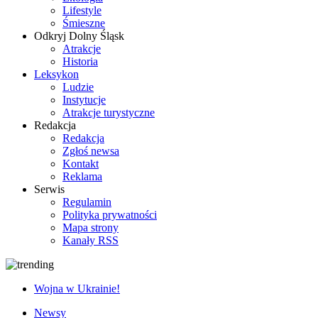
Lifestyle
Śmieszne
Odkryj Dolny Śląsk
Atrakcje
Historia
Leksykon
Ludzie
Instytucje
Atrakcje turystyczne
Redakcja
Redakcja
Zgłoś newsa
Kontakt
Reklama
Serwis
Regulamin
Polityka prywatności
Mapa strony
Kanały RSS
Wojna w Ukrainie!
Newsy