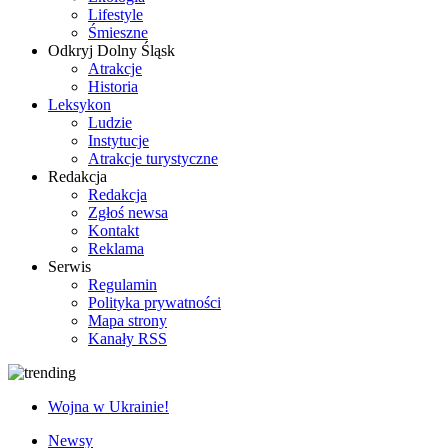
Lifestyle
Śmieszne
Odkryj Dolny Śląsk
Atrakcje
Historia
Leksykon
Ludzie
Instytucje
Atrakcje turystyczne
Redakcja
Redakcja
Zgłoś newsa
Kontakt
Reklama
Serwis
Regulamin
Polityka prywatności
Mapa strony
Kanały RSS
Wojna w Ukrainie!
Newsy