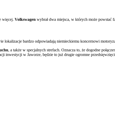
e więcej.
Volkswagen
wybrał dwa miejsca, w których może powstać fab
wie lokalizacje bardzo odpowiadają niemieckiemu koncernowi motoryz
ruchu
, a także w specjalnych strefach. Oznacza to, że dogodne połącze
cji inwestycji w Jaworze, będzie to już drugie ogromne przedsięwzięc