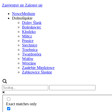
Zarejestruj się
Zaloguj się
NoweMedium
Dolnośląskie
Dolny Śląsk
Bolesławiec
Kłodzko
Milicz
Prusice
Siechnice
Trzebnica
Twardogóra
Wołów
Wrocław
Zagłębie Miedziowe
Ząbkowice Śląskie
Exact matches only