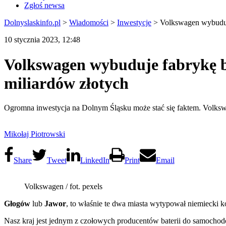
Zgłoś newsa
Dolnyslaskinfo.pl
>
Wiadomości
>
Inwestycje
>
Volkswagen wybuduje
10 stycznia 2023, 12:48
Volkswagen wybuduje fabrykę b
miliardów złotych
Ogromna inwestycja na Dolnym Śląsku może stać się faktem. Volks
Mikołaj Piotrowski
Share
Tweet
LinkedIn
Print
Email
Volkswagen / fot. pexels
Głogów
lub
Jawor
, to właśnie te dwa miasta wytypował niemiecki 
Nasz kraj jest jednym z czołowych producentów baterii do samochodów