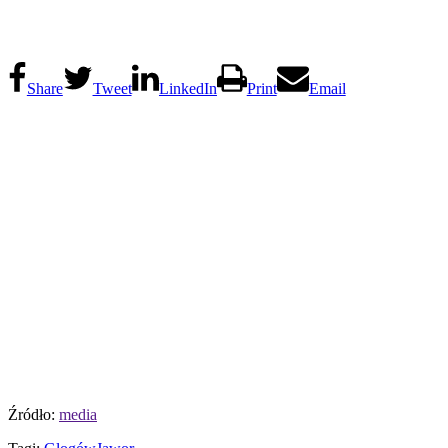
Share
Tweet
LinkedIn
Print
Email
Źródło:
media