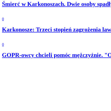
Śmierć w Karkonoszach. Dwie osoby spadły
0
Karkonosze: Trzeci stopień zagrożenia la
0
GOPR-owcy chcieli pomóc mężczyźnie. "Od