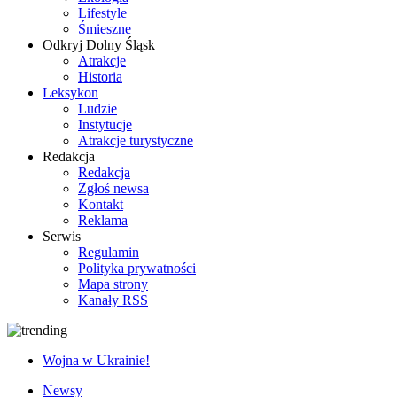
Lifestyle
Śmieszne
Odkryj Dolny Śląsk
Atrakcje
Historia
Leksykon
Ludzie
Instytucje
Atrakcje turystyczne
Redakcja
Redakcja
Zgłoś newsa
Kontakt
Reklama
Serwis
Regulamin
Polityka prywatności
Mapa strony
Kanały RSS
Wojna w Ukrainie!
Newsy