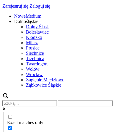
Zarejestruj się
Zaloguj się
NoweMedium
Dolnośląskie
Dolny Śląsk
Bolesławiec
Kłodzko
Milicz
Prusice
Siechnice
Trzebnica
Twardogóra
Wołów
Wrocław
Zagłębie Miedziowe
Ząbkowice Śląskie
Exact matches only