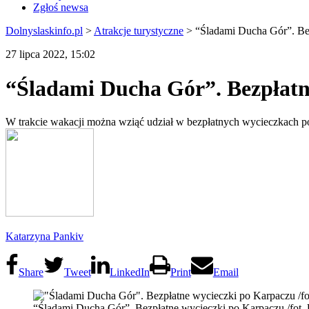
Zgłoś newsa
Dolnyslaskinfo.pl
>
Atrakcje turystyczne
>
“Śladami Ducha Gór”. Be
27 lipca 2022, 15:02
“Śladami Ducha Gór”. Bezpłatn
W trakcie wakacji można wziąć udział w bezpłatnych wycieczkach po
Katarzyna Pankiv
Share
Tweet
LinkedIn
Print
Email
“Śladami Ducha Gór”. Bezpłatne wycieczki po Karpaczu /fot