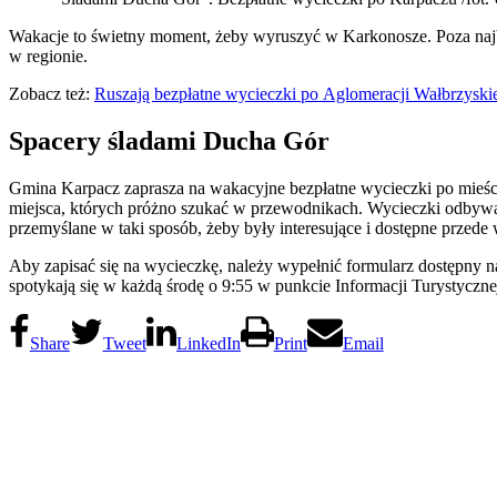
Wakacje to świetny moment, żeby wyruszyć w Karkonosze. Poza najbar
w regionie.
Zobacz też:
Ruszają bezpłatne wycieczki po Aglomeracji Wałbrzyski
Spacery śladami Ducha Gór
Gmina Karpacz zaprasza na wakacyjne bezpłatne wycieczki po mieści
miejsca, których próżno szukać w przewodnikach. Wycieczki odbywają 
przemyślane w taki sposób, żeby były interesujące i dostępne przede 
Aby zapisać się na wycieczkę, należy wypełnić formularz dostępny n
spotykają się w każdą środę o 9:55 w punkcie Informacji Turystyczne
Share
Tweet
LinkedIn
Print
Email