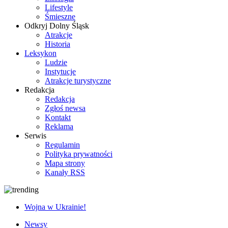
Lifestyle
Śmieszne
Odkryj Dolny Śląsk
Atrakcje
Historia
Leksykon
Ludzie
Instytucje
Atrakcje turystyczne
Redakcja
Redakcja
Zgłoś newsa
Kontakt
Reklama
Serwis
Regulamin
Polityka prywatności
Mapa strony
Kanały RSS
Wojna w Ukrainie!
Newsy