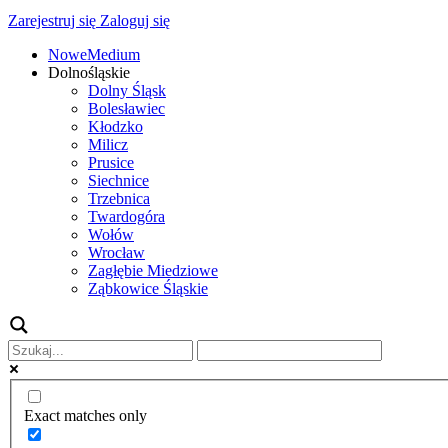
Zarejestruj się
Zaloguj się
NoweMedium
Dolnośląskie
Dolny Śląsk
Bolesławiec
Kłodzko
Milicz
Prusice
Siechnice
Trzebnica
Twardogóra
Wołów
Wrocław
Zagłębie Miedziowe
Ząbkowice Śląskie
Exact matches only