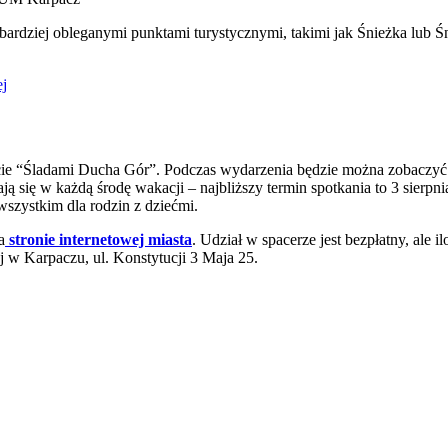
dziej obleganymi punktami turystycznymi, takimi jak Śnieżka lub Śni
ej
e “Śladami Ducha Gór”. Podczas wydarzenia będzie można zobaczyć za
się w każdą środę wakacji – najbliższy termin spotkania to 3 sierpnia
wszystkim dla rodzin z dziećmi.
a
stronie internetowej miasta
. Udział w spacerze jest bezpłatny, ale 
j w Karpaczu, ul. Konstytucji 3 Maja 25.