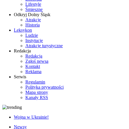
Lifestyle
Śmieszne
Odkryj Dolny Śląsk
Atrakcje
Historia
Leksykon
Ludzie
Instytucje
Atrakcje turystyczne
Redakcja
Redakcja
Zgłoś newsa
Kontakt
Reklama
Serwis
Regulamin
Polityka prywatności
Mapa strony
Kanały RSS
Wojna w Ukrainie!
Newsy