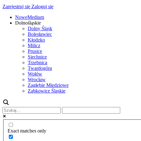
Zarejestruj się
Zaloguj się
NoweMedium
Dolnośląskie
Dolny Śląsk
Bolesławiec
Kłodzko
Milicz
Prusice
Siechnice
Trzebnica
Twardogóra
Wołów
Wrocław
Zagłębie Miedziowe
Ząbkowice Śląskie
Exact matches only