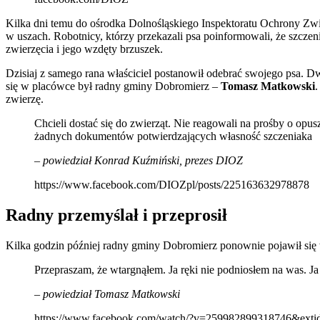
Kilka dni temu do ośrodka Dolnośląskiego Inspektoratu Ochrony Zwie
w uszach. Robotnicy, którzy przekazali psa poinformowali, że szcze
zwierzęcia i jego wzdęty brzuszek.
Dzisiaj z samego rana właściciel postanowił odebrać swojego psa. D
się w placówce był radny gminy Dobromierz –
Tomasz Matkowski
.
zwierzę.
Chcieli dostać się do zwierząt. Nie reagowali na prośby o opus
żadnych dokumentów potwierdzających własność szczeniaka
– powiedział Konrad Kuźmiński, prezes DIOZ
https://www.facebook.com/DIOZpl/posts/225163632978878
Radny przemyślał i przeprosił
Kilka godzin później radny gminy Dobromierz ponownie pojawił się
Przepraszam, że wtargnąłem. Ja ręki nie podniosłem na was. Ja
– powiedział Tomasz Matkowski
https://www.facebook.com/watch/?v=259982899318746&