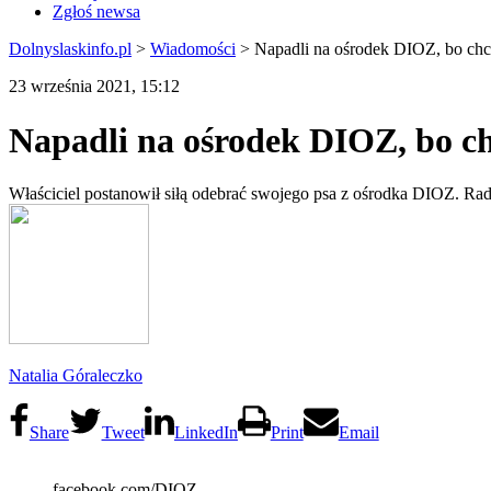
Zgłoś newsa
Dolnyslaskinfo.pl
>
Wiadomości
>
Napadli na ośrodek DIOZ, bo chc
23 września 2021, 15:12
Napadli na ośrodek DIOZ, bo ch
Właściciel postanowił siłą odebrać swojego psa z ośrodka DIOZ. R
Natalia Góraleczko
Share
Tweet
LinkedIn
Print
Email
facebook.com/DIOZ