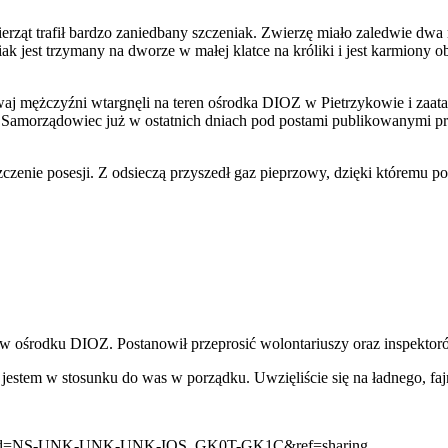
rząt trafił bardzo zaniedbany szczeniak. Zwierzę miało zaledwie dwa m
niak jest trzymany na dworze w małej klatce na króliki i jest karmio
waj mężczyźni wtargnęli na teren ośrodka DIOZ w Pietrzykowie i zaata
 Samorządowiec już w ostatnich dniach pod postami publikowanymi pr
zczenie posesji. Z odsieczą przyszedł gaz pieprzowy, dzięki któremu po
 w ośrodku DIOZ. Postanowił przeprosić wolontariuszy oraz inspekto
 jestem w stosunku do was w porządku. Uwzięliście się na ładnego, faj
extid=NS-UNK-UNK-UNK-IOS_GK0T-GK1C&ref=sharing