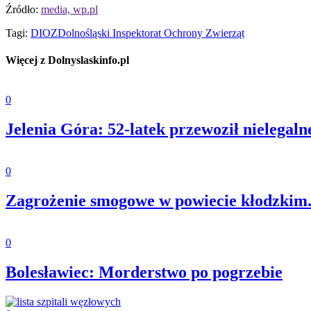
Źródło:
media, wp.pl
Tagi:
DIOZ
Dolnośląski Inspektorat Ochrony Zwierząt
Więcej z Dolnyslaskinfo.pl
0
Jelenia Góra: 52-latek przewoził nielegaln
0
Zagrożenie smogowe w powiecie kłodzkim.
0
Bolesławiec: Morderstwo po pogrzebie