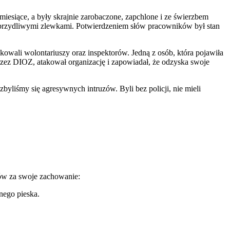
iesiące, a były skrajnie zarobaczone, zapchlone i ze świerzbem
ny obrzydliwymi zlewkami. Potwierdzeniem słów pracowników był stan
kowali wolontariuszy oraz inspektorów. Jedną z osób, która pojawiła
zez DIOZ, atakował organizację i zapowiadał, że odzyska swoje
zbyliśmy się agresywnych intruzów. Byli bez policji, nie mieli
rów za swoje zachowanie:
nego pieska.