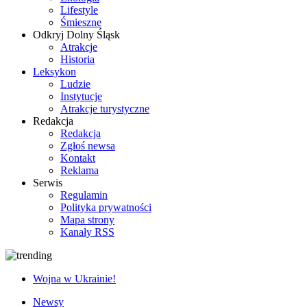
Lifestyle
Śmieszne
Odkryj Dolny Śląsk
Atrakcje
Historia
Leksykon
Ludzie
Instytucje
Atrakcje turystyczne
Redakcja
Redakcja
Zgłoś newsa
Kontakt
Reklama
Serwis
Regulamin
Polityka prywatności
Mapa strony
Kanały RSS
Wojna w Ukrainie!
Newsy