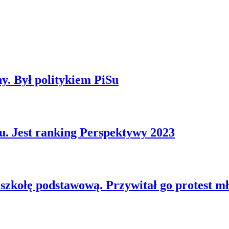
ny. Był politykiem PiSu
ku. Jest ranking Perspektywy 2023
szkołę podstawową. Przywitał go protest m