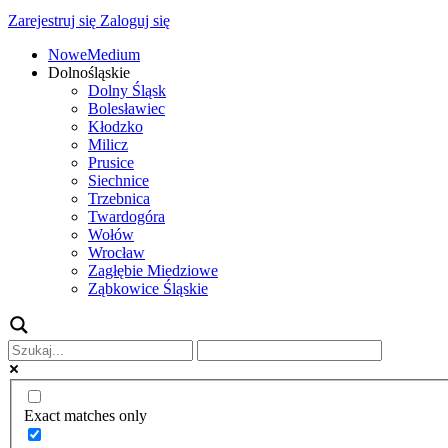
Zarejestruj się
Zaloguj się
NoweMedium
Dolnośląskie
Dolny Śląsk
Bolesławiec
Kłodzko
Milicz
Prusice
Siechnice
Trzebnica
Twardogóra
Wołów
Wrocław
Zagłębie Miedziowe
Ząbkowice Śląskie
Exact matches only