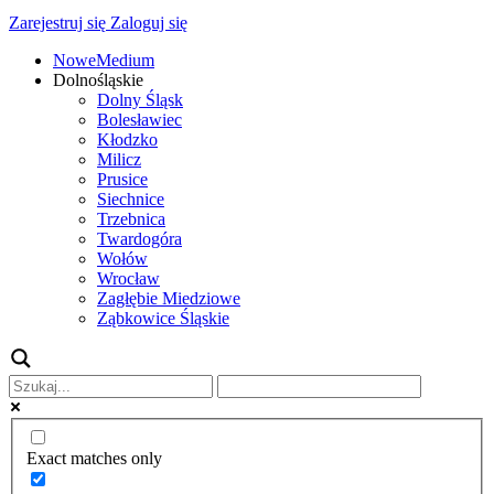
Zarejestruj się
Zaloguj się
NoweMedium
Dolnośląskie
Dolny Śląsk
Bolesławiec
Kłodzko
Milicz
Prusice
Siechnice
Trzebnica
Twardogóra
Wołów
Wrocław
Zagłębie Miedziowe
Ząbkowice Śląskie
Exact matches only